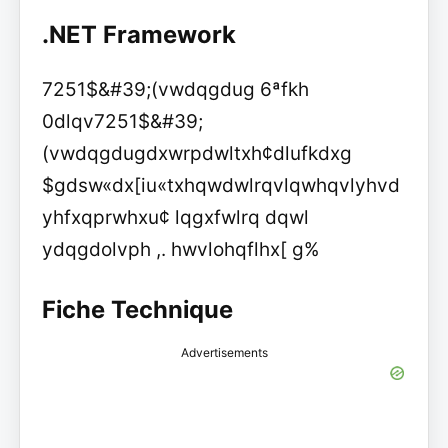
.NET Framework
7251$&#39;(vwdqgdug 6ªfkh
0dlqv7251$&#39;
(vwdqgdugdxwrpdwltxh¢dlufkdxg
$gdsw«dx[iu«txhqwdwlrqvlqwhqvlyhvd
yhfxqprwhxu¢ lqgxfwlrq dqwl
ydqgdolvph ,. hwvlohqflhx[ g%
Fiche Technique
Advertisements