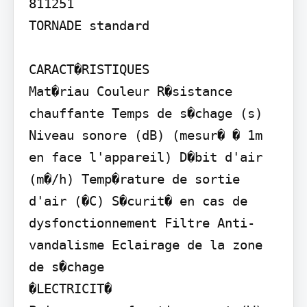
811251

TORNADE standard

CARACT�RISTIQUES

Mat�riau Couleur R�sistance 
chauffante Temps de s�chage (s) 
Niveau sonore (dB) (mesur� � 1m 
en face l'appareil) D�bit d'air 
(m�/h) Temp�rature de sortie 
d'air (�C) S�curit� en cas de 
dysfonctionnement Filtre Anti-
vandalisme Eclairage de la zone 
de s�chage

�LECTRICIT�
