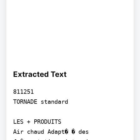
Extracted Text
811251

TORNADE standard

LES + PRODUITS

Air chaud Adapt� � des 