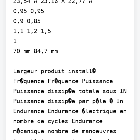
23,54 A 23,16 A 22,77 A

0,95 0,95

0,9 0,85

1,1 1,2 1,5

1

70 mm 84,7 mm

Largeur produit install� 
Fr�quence Fr�quence Puissance 
Puissance dissip�e totale sous IN 
Puissance dissip�e par p�le � In 
Endurance Endurance �lectrique en 
nombre de cycles Endurance 
m�canique nombre de manoeuvres 