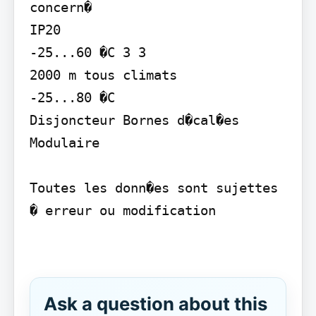
concern�

IP20

-25...60 �C 3 3

2000 m tous climats

-25...80 �C

Disjoncteur Bornes d�cal�es

Modulaire

Toutes les donn�es sont sujettes 
� erreur ou modification
Ask a question about this