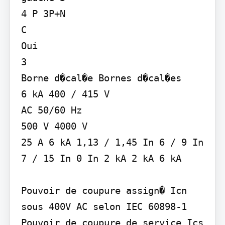
4 P 3P+N

C

Oui

3

Borne d�cal�e Bornes d�cal�es

6 kA 400 / 415 V

AC 50/60 Hz

500 V 4000 V

25 A 6 kA 1,13 / 1,45 In 6 / 9 In 
7 / 15 In 0 In 2 kA 2 kA 6 kA

Pouvoir de coupure assign� Icn 
sous 400V AC selon IEC 60898-1

Pouvoir de coupure de service Ics 