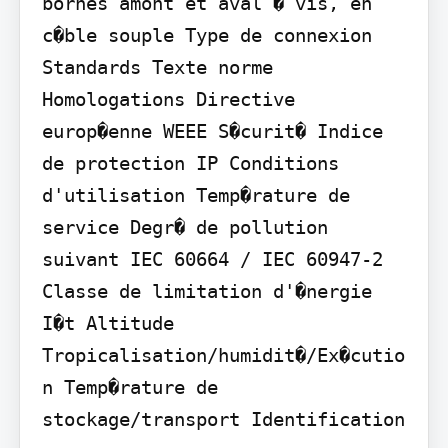
bornes amont et aval � vis, en 
c�ble souple Type de connexion 
Standards Texte norme 
Homologations Directive 
europ�enne WEEE S�curit� Indice 
de protection IP Conditions 
d'utilisation Temp�rature de 
service Degr� de pollution 
suivant IEC 60664 / IEC 60947-2 
Classe de limitation d'�nergie 
I�t Altitude 
Tropicalisation/humidit�/Ex�cutio
n Temp�rature de 
stockage/transport Identification