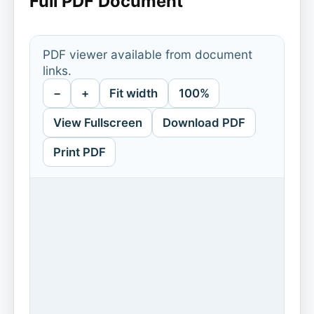
Full PDF Document
PDF viewer available from document
links.
−
+
Fit width
100%
View Fullscreen
Download PDF
Print PDF