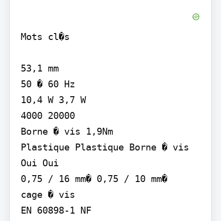
Mots cl�s

53,1 mm

50 � 60 Hz

10,4 W 3,7 W

4000 20000

Borne � vis 1,9Nm

Plastique Plastique Borne � vis

Oui Oui

0,75 / 16 mm� 0,75 / 10 mm�

cage � vis

EN 60898-1 NF
