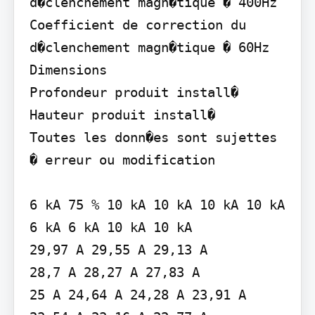
d�clenchement magn�tique � 400Hz

Coefficient de correction du 
d�clenchement magn�tique � 60Hz

Dimensions

Profondeur produit install�

Hauteur produit install�

Toutes les donn�es sont sujettes 
� erreur ou modification

6 kA 75 % 10 kA 10 kA 10 kA 10 kA 
6 kA 6 kA 10 kA 10 kA

29,97 A 29,55 A 29,13 A

28,7 A 28,27 A 27,83 A

25 A 24,64 A 24,28 A 23,91 A 