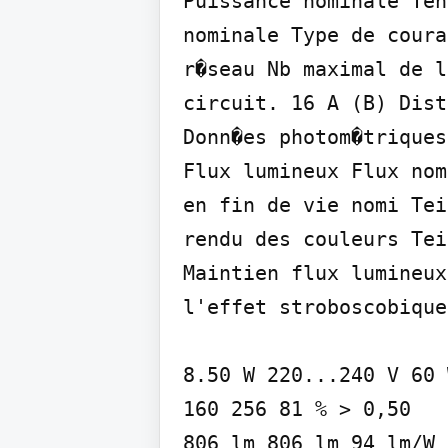
Puissance nominale Ten
nominale Type de coura
r�seau Nb maximal de l
circuit. 16 A (B) Dist
Donn�es photom�triques

Flux lumineux Flux nom
en fin de vie nomi Tei
rendu des couleurs Tei
Maintien flux lumineux
l'effet stroboscobique
8.50 W 220...240 V 60 
160 256 81 % > 0,50

806 lm 806 lm 94 lm/W 