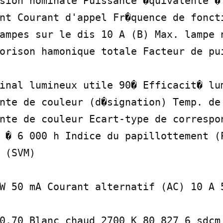
sion nominale Puissance �quivalente � 
nt Courant d'appel Fr�quence de foncti
ampes sur le dis 10 A (B) Max. lampe n
orison hamonique totale Facteur de pui
inal lumineux utile 90� Efficacit� lum
nte de couleur (d�signation) Temp. de 
nte de couleur Ecart-type de correspon
 � 6 000 h Indice du papillottement (P
 (SVM)

W 50 mA Courant alternatif (AC) 10 A 5
0.70 Blanc chaud 2700 K 80 827 6 sdcm