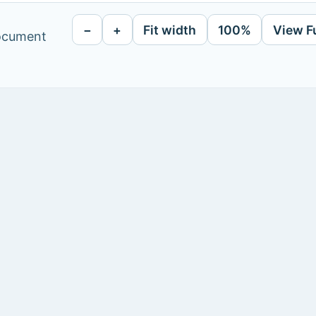
−
+
Fit width
100%
View F
document