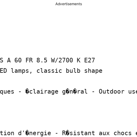
Advertisements
S A 60 FR 8.5 W/2700 K E27

ED lamps, classic bulb shape

ques - �clairage g�n�ral - Outdoor use
tion d'�nergie - R�sistant aux chocs e