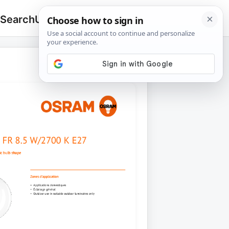
 Search
Upload
🔍
Search
for: