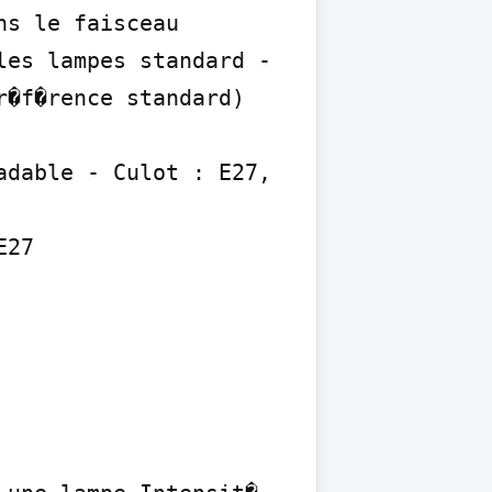
s le faisceau 
es lampes standard - 
�f�rence standard)

dable - Culot : E27, 
27
