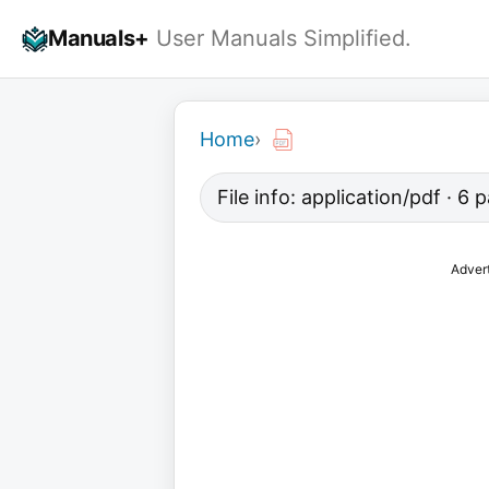
Skip
Manuals+
User Manuals Simplified.
to
content
Home
›
File info: application/pdf · 6
Adver