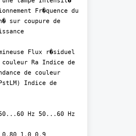
une lampe Intensit� 
onnement Fr�quence du 
� sur coupure de 
ssance 

ineuse Flux r�siduel 
couleur Ra Indice de 
dance de couleur 
stLM) Indice de 
0...60 Hz 50...60 Hz 
 0.80 1.0 0.9