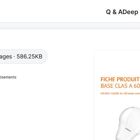
Q & A
Deep
 pages · 586.25KB
tisements