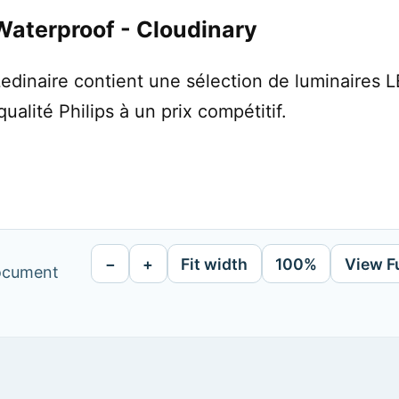
terproof - Cloudinary
inaire contient une sélection de luminaires L
ualité Philips à un prix compétitif.
−
+
Fit width
100%
View F
document