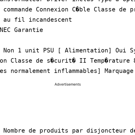
 commande Connexion C�ble Classe de pr
 au fil incandescent

NEC Garantie

 Non 1 unit PSU [ Alimentation] Oui Sy
on Classe de s�curit� II Temp�rature 8
es normalement inflammables] Marquage
Advertisements
 Nombre de produits par disjoncteur de