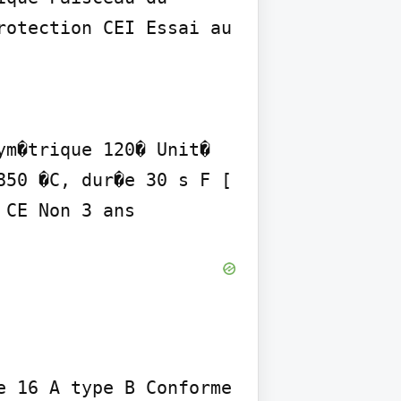
otection CEI Essai au 
m�trique 120� Unit� 
50 �C, dur�e 30 s F [ 
 CE Non 3 ans
 16 A type B Conforme 