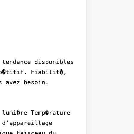
tendance disponibles 
�titif. Fiabilit�, 
 avez besoin.

lumi�re Temp�rature 
d'appareillage 
que Faisceau du 