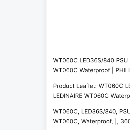
WT060C LED36S/840 PSU T
WT060C Waterproof | PHIL
Product Leaflet: WT060C 
LEDINAIRE WT060C Waterpr
WT060C, LED36S/840, PSU, 
WT060C, Waterproof, |, 36010