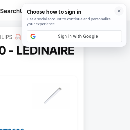
 Search
Upload
🔍
Search
for:
ILIPS
 - LEDINAIRE