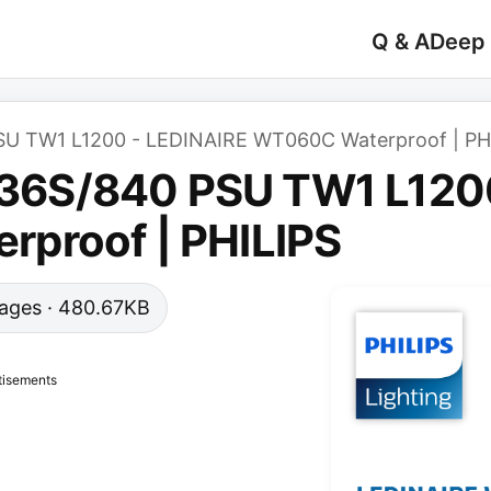
Q & A
Deep
 TW1 L1200 - LEDINAIRE WT060C Waterproof | PH
6S/840 PSU TW1 L1200
proof | PHILIPS
 pages · 480.67KB
tisements