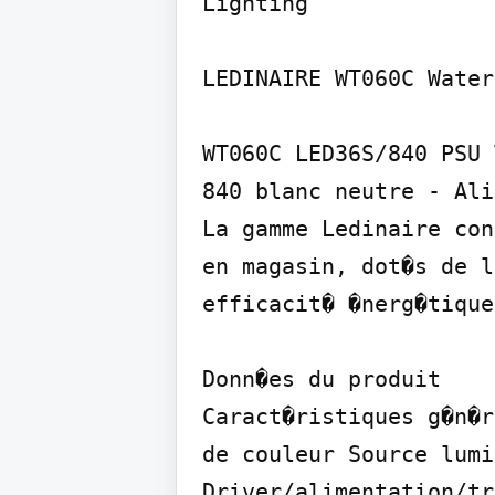
Lighting

LEDINAIRE WT060C Water
WT060C LED36S/840 PSU 
840 blanc neutre - Ali
La gamme Ledinaire con
en magasin, dot�s de l
efficacit� �nerg�tique
Donn�es du produit

Caract�ristiques g�n�r
de couleur Source lumi
Driver/alimentation/tr