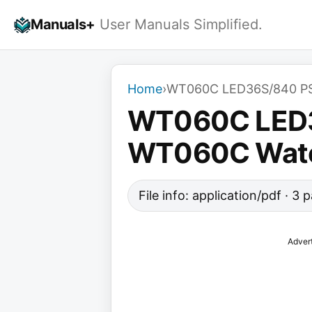
Skip
Manuals+
User Manuals Simplified.
to
content
Home
›
WT060C LED36S/840 PSU
WT060C LED3
WT060C Water
File info: application/pdf · 3
Adver