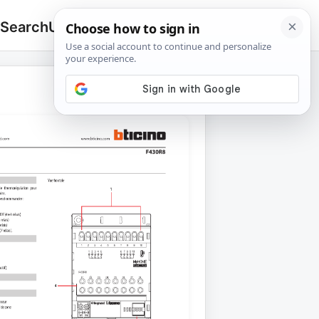
 Search
Upload
🔍
Search
for: