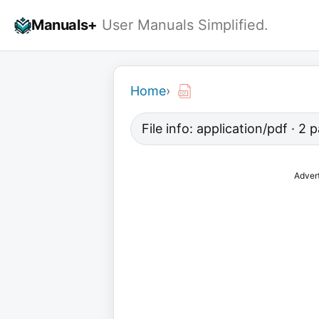
Skip
Manuals+
User Manuals Simplified.
to
content
Home
›
File info: application/pdf · 2
Adver