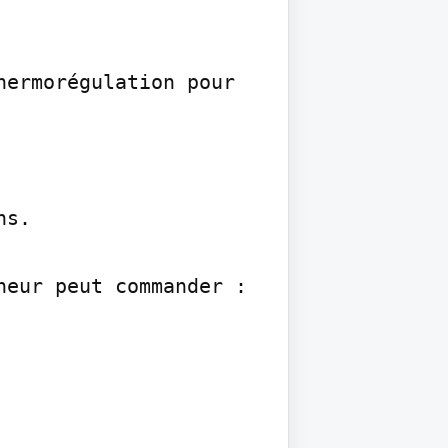
ermorégulation pour

s.

eur peut commander :
