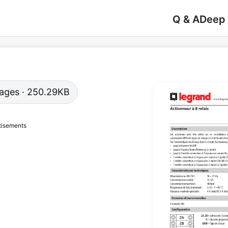
Q & A
Deep
 pages · 250.29KB
tisements