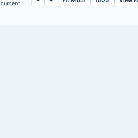
−
+
Fit width
100%
View F
document