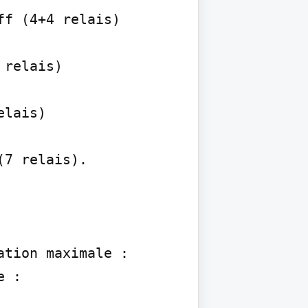
f (4+4 relais)

relais)

lais)

7 relais).

tion maximale : 
 :
