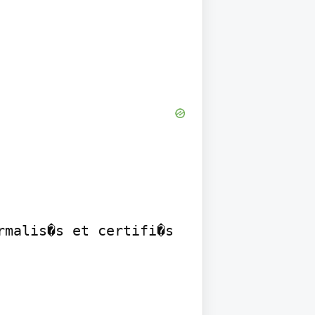
malis�s et certifi�s
