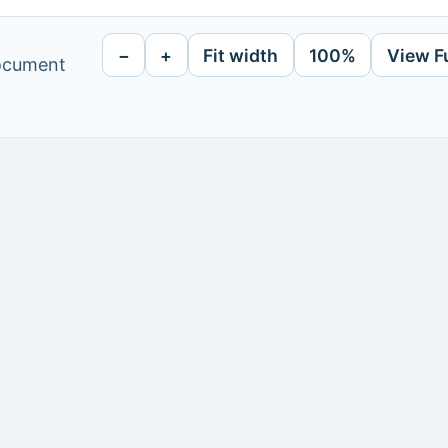
−
+
Fit width
100%
View F
document