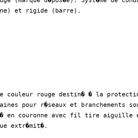
uge (marque d�pos�e). Syst�me de condu
ne) et rigide (barre).

e couleur rouge destin� � la protectio
aines pour r�seaux et branchements sou
� en couronne avec fil tire aiguille e
ue extr�mit�.
