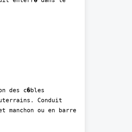
it enterr� dans le 
n des c�bles 
terrains. Conduit 
t manchon ou en barre 