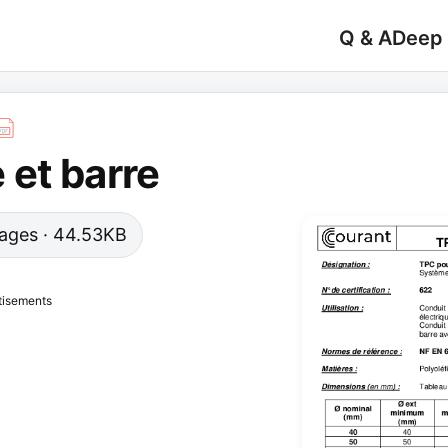
Q & A
Deep
et barre
 pages · 44.53KB
tisements