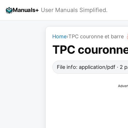
Skip
Manuals+
User Manuals Simplified.
to
content
Home
›
TPC couronne et barre
TPC couronne 
File info: application/pdf · 2
Adver