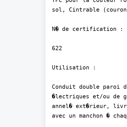
TPC pour la couleur ro
sol, Cintrable (couron
N� de certification :

622

Utilisation :

Conduit double paroi d
�lectriques et/ou de g
annel� ext�rieur, livr
avec un manchon � chaq