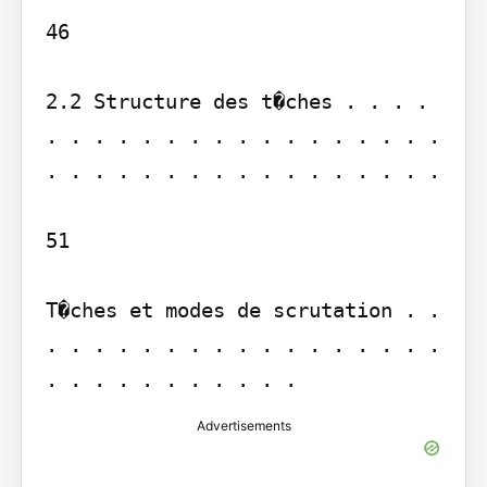
46

2.2 Structure des t�ches . . . . 
. . . . . . . . . . . . . . . . . 
. . . . . . . . . . . . . . . . .

51

T�ches et modes de scrutation . . 
. . . . . . . . . . . . . . . . . 
Advertisements