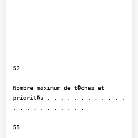
52

Nombre maximum de t�ches et 
priorit�s . . . . . . . . . . . . 
. . . . . . . . . . .

55
