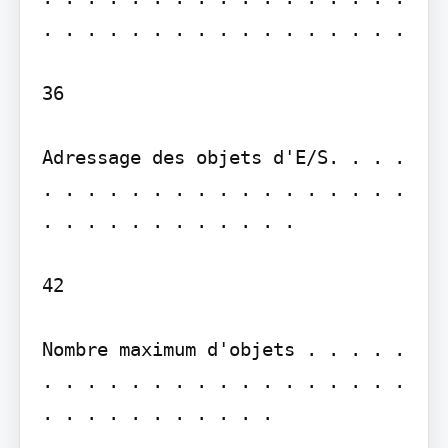
. . . . . . . . . . . . . . . . .

36

Adressage des objets d'E/S. . . . 
. . . . . . . . . . . . . . . . . 
. . . . . . . . . . . .

42

Nombre maximum d'objets . . . . . 
. . . . . . . . . . . . . . . . . 
. . . . . . . . . . .
