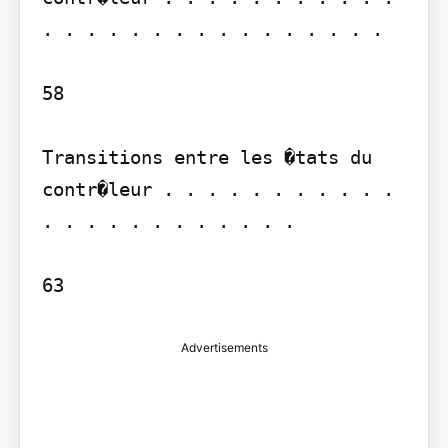
. . . . . . . . . . . . . . . .

58

Transitions entre les �tats du 
contr�leur . . . . . . . . . . . 
. . . . . . . . . . . .

63
Advertisements