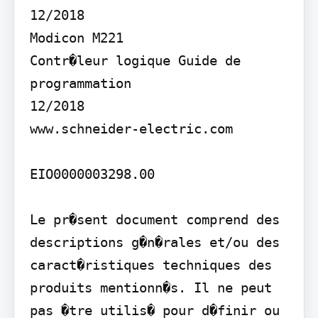
12/2018

Modicon M221

Contr�leur logique Guide de 
programmation

12/2018

www.schneider-electric.com

EIO0000003298.00

Le pr�sent document comprend des 
descriptions g�n�rales et/ou des 
caract�ristiques techniques des 
produits mentionn�s. Il ne peut 
pas �tre utilis� pour d�finir ou 