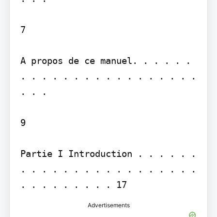
7

A propos de ce manuel. . . . . . 
. . . . . . . . . . . . . . . . . 
. . .

9

Partie I Introduction . . . . . . 
. . . . . . . . . . . . . . . . . 
Advertisements