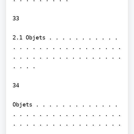
33

2.1 Objets . . . . . . . . . . . 
. . . . . . . . . . . . . . . . . 
. . . . . . . . . . . . . . . . . 
. . . .

34

Objets . . . . . . . . . . . . . 
. . . . . . . . . . . . . . . . . 
. . . . . . . . . . . . . . . . . 
. .