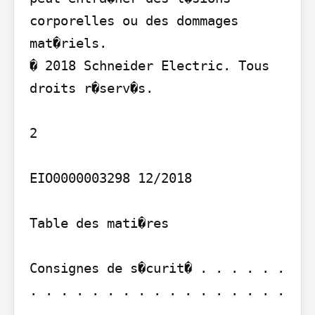
corporelles ou des dommages 
mat�riels.

� 2018 Schneider Electric. Tous 
droits r�serv�s.

2

EIO0000003298 12/2018

Table des mati�res

Consignes de s�curit� . . . . . . 
. . . . . . . . . . . . . . . . . 
. . .
