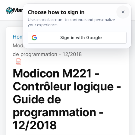
Skip
☰
Manuals+
to
To
content
na
Home
›
Modicon M221 - Contrôleur logique - Guide
de programmation - 12/2018
Modicon M221 -
Contrôleur logique -
Guide de
programmation -
12/2018