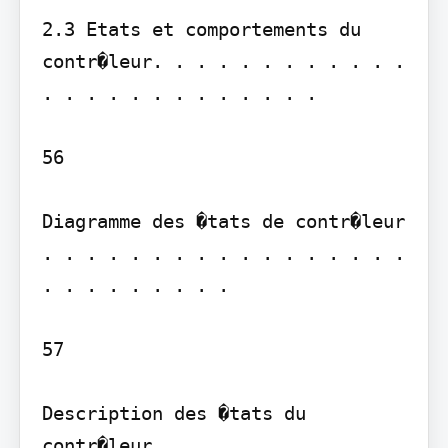
2.3 Etats et comportements du 
contr�leur. . . . . . . . . . . . 
. . . . . . . . . . . . .

56

Diagramme des �tats de contr�leur 
. . . . . . . . . . . . . . . . . 
. . . . . . . . .

57

Description des �tats du 
contr�leur . . . . . . . . . . . 