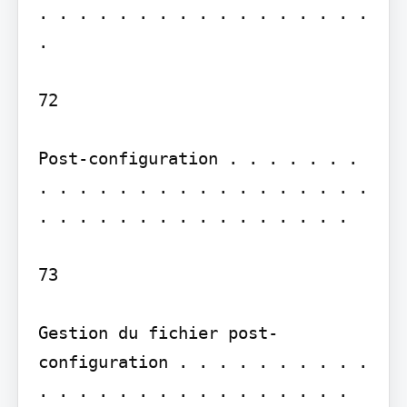
. . . . . . . . . . . . . . . . . 
.

72

Post-configuration . . . . . . . 
. . . . . . . . . . . . . . . . . 
. . . . . . . . . . . . . . . .

73

Gestion du fichier post-
configuration . . . . . . . . . . 
. . . . . . . . . . . . . . . .
