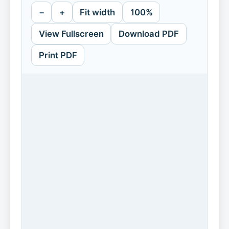
−
+
Fit width
100%
View Fullscreen
Download PDF
Print PDF