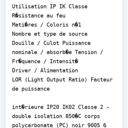
Utilisation IP IK Classe 
R�sistance au feu

Mati�res / Coloris n�1

Nombre et type de source

Douille / Culot Puissance 
nominale / absorb�e Tension / 
Fr�quence / Intensit�

Driver / Alimentation

LOR (Light Output Ratio) Facteur 
de puissance

int�rieure IP20 IK02 Classe 2 - 
double isolation 850�C corps 
polycarbonate (PC) noir 9005 6 