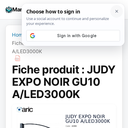
Skip
☰
Manuals+
to
To
content
na
Home
›
Fiche produit : JUDY EXPO NOIR GU10
A/LED3000K
Fiche produit : JUDY
EXPO NOIR GU10
A/LED3000K