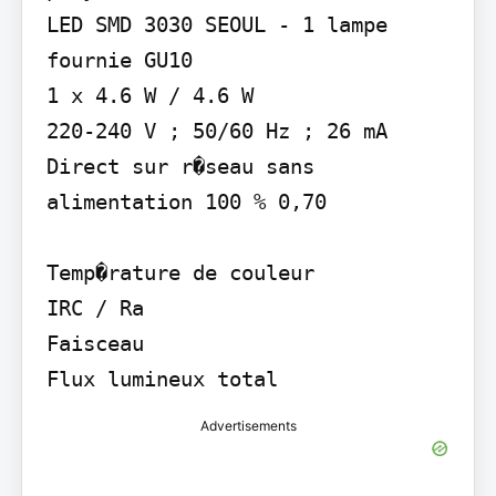
LED SMD 3030 SEOUL - 1 lampe 
fournie GU10

1 x 4.6 W / 4.6 W

220-240 V ; 50/60 Hz ; 26 mA

Direct sur r�seau sans 
alimentation 100 % 0,70

Temp�rature de couleur

IRC / Ra

Faisceau

Flux lumineux total
Advertisements