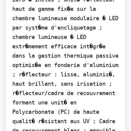
haut de gamme fix�e sur la 
chambre lumineuse modulaire � LED 
par syst�me d'encliquetage ; 
chambre lumineuse � LED 
extr�mement efficace int�gr�e 
dans la gestion thermique passive 
optimis�e en fonderie d'aluminium 
; r�flecteur : lisse, aluminis�, 
haut brillant, sans irisation ; 
r�flecteur/cadre de recouvrement 
formant une unit� en 
Polycarbonate (PC) de haute 
qualit� r�sistant aux UV ; Cadre 
de recouvrement blanc ; amovible 