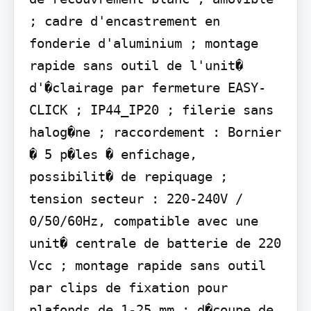
; cadre d'encastrement en 
fonderie d'aluminium ; montage 
rapide sans outil de l'unit� 
d'�clairage par fermeture EASY-
CLICK ; IP44_IP20 ; filerie sans 
halog�ne ; raccordement : Bornier 
� 5 p�les � enfichage, 
possibilit� de repiquage ; 
tension secteur : 220-240V / 
0/50/60Hz, compatible avec une 
unit� centrale de batterie de 220 
Vcc ; montage rapide sans outil 
par clips de fixation pour 
plafonds de 1-25 mm ; d�coupe de 