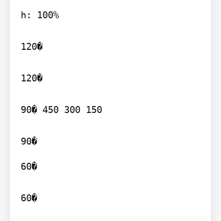
h: 100%

120�

120�

90� 450 300 150

60�

60�
