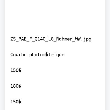
ZS_PAE_F_Q140_LG_Rahmen_WW.jpg

Courbe photom�trique

150�

180�

150�
