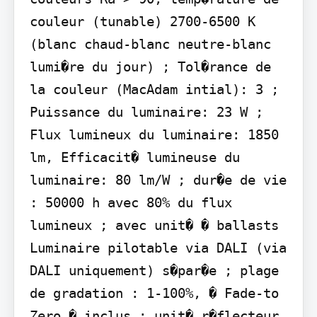
couleur (tunable) 2700-6500 K 
(blanc chaud-blanc neutre-blanc 
lumi�re du jour) ; Tol�rance de 
la couleur (MacAdam intial): 3 ; 
Puissance du luminaire: 23 W ; 
Flux lumineux du luminaire: 1850 
lm, Efficacit� lumineuse du 
luminaire: 80 lm/W ; dur�e de vie 
: 50000 h avec 80% du flux 
lumineux ; avec unit� � ballasts 
Luminaire pilotable via DALI (via 
DALI uniquement) s�par�e ; plage 
de gradation : 1-100%, � Fade-to 
Zero � inclus ; unit� r�flecteur 