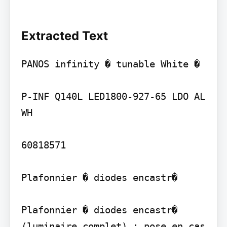
Extracted Text
PANOS infinity � tunable White �

P-INF Q140L LED1800-927-65 LDO AL 
WH

60818571

Plafonnier � diodes encastr�

Plafonnier � diodes encastr� 
(luminaire complet) ; pose en cas 