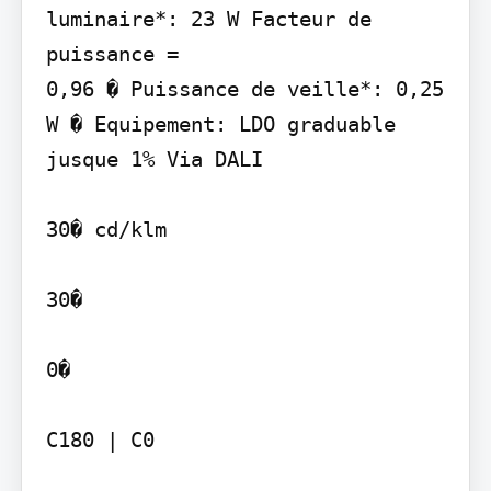
luminaire*: 23 W Facteur de 
puissance =

0,96 � Puissance de veille*: 0,25 
W � Equipement: LDO graduable 
jusque 1% Via DALI

30� cd/klm

30�

0�

C180 | C0
