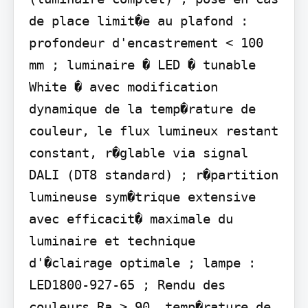
de place limit�e au plafond : 
profondeur d'encastrement < 100 
mm ; luminaire � LED � tunable 
White � avec modification 
dynamique de la temp�rature de 
couleur, le flux lumineux restant 
constant, r�glable via signal 
DALI (DT8 standard) ; r�partition 
lumineuse sym�trique extensive 
avec efficacit� maximale du 
luminaire et technique 
d'�clairage optimale ; lampe : 
LED1800-927-65 ; Rendu des 
couleurs Ra > 90, temp�rature de 