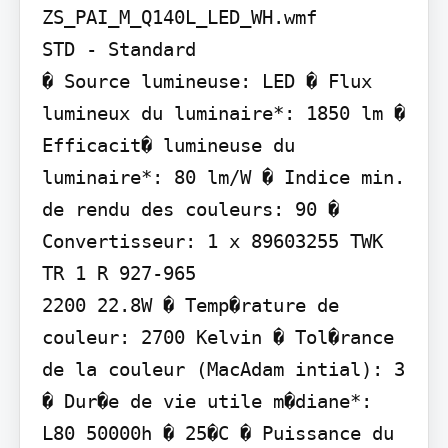
ZS_PAI_M_Q140L_LED_WH.wmf

STD - Standard

� Source lumineuse: LED � Flux 
lumineux du luminaire*: 1850 lm � 
Efficacit� lumineuse du 
luminaire*: 80 lm/W � Indice min. 
de rendu des couleurs: 90 � 
Convertisseur: 1 x 89603255 TWK 
TR 1 R 927-965

2200 22.8W � Temp�rature de 
couleur: 2700 Kelvin � Tol�rance 
de la couleur (MacAdam intial): 3 
� Dur�e de vie utile m�diane*:

L80 50000h � 25�C � Puissance du 