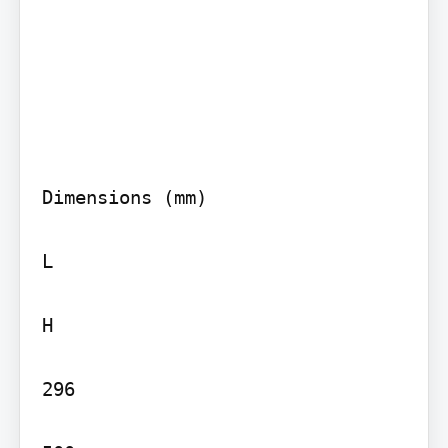
Dimensions (mm)

L

H

296
