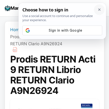
Skip
☰
Manuals+
to
To
content
na
Home
›
Prodis RETURN Acti 9 RETURN Librio
RETURN Clario A9N26924
Prodis RETURN Acti
9 RETURN Librio
RETURN Clario
A9N26924