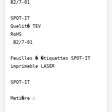
B2/7-01

SPOT-IT

Qualit� TEV

RoHS

 B2/7-01

Feuilles � �tiquettes SPOT-IT

imprimable LASER

SPOT-IT

Mati�re :
