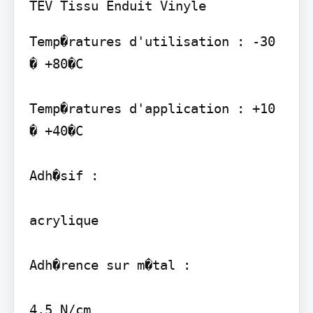
Temp�ratures d'utilisation : -30 
� +80�C

Temp�ratures d'application : +10 
� +40�C

Adh�sif :

acrylique

Adh�rence sur m�tal :

4,5 N/cm
