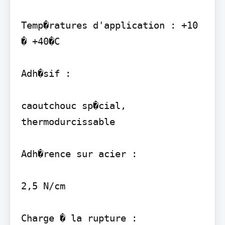
Temp�ratures d'application : +10 
� +40�C

Adh�sif :

caoutchouc sp�cial, 
thermodurcissable

Adh�rence sur acier :

2,5 N/cm

Charge � la rupture :