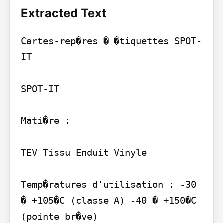
Extracted Text
Cartes-rep�res � �tiquettes SPOT-
IT

SPOT-IT

Mati�re :

TEV Tissu Enduit Vinyle

Temp�ratures d'utilisation : -30 
� +105�C (classe A) -40 � +150�C 
(pointe br�ve)
