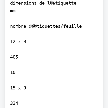
dimensions de l��tiquette

mm

nombre d��tiquettes/feuille

12 x 9

405

10

15 x 9

324
