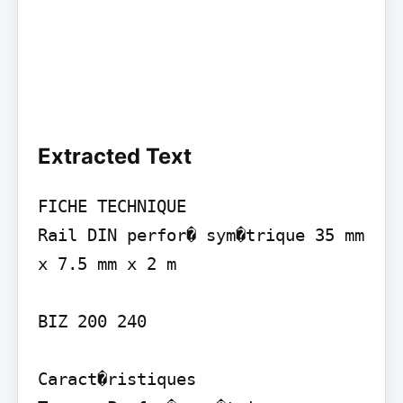
Extracted Text
FICHE TECHNIQUE

Rail DIN perfor� sym�trique 35 mm 
x 7.5 mm x 2 m

BIZ 200 240

Caract�ristiques
