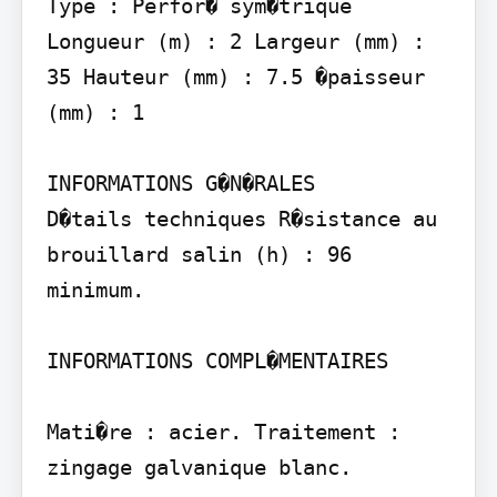
Type : Perfor� sym�trique 
Longueur (m) : 2 Largeur (mm) : 
35 Hauteur (mm) : 7.5 �paisseur 
(mm) : 1

INFORMATIONS G�N�RALES

D�tails techniques R�sistance au 
brouillard salin (h) : 96 
minimum.

INFORMATIONS COMPL�MENTAIRES

Mati�re : acier. Traitement : 
zingage galvanique blanc.
