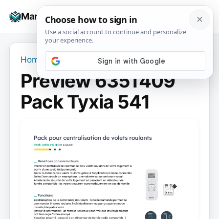
Skip
☰
Manuals+
to
To
content
na
Home
›
Preview 6351409 Pack Tyxia 541
Preview 6351409
Pack Tyxia 541