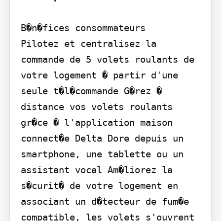
B�n�fices consommateurs

Pilotez et centralisez la 
commande de 5 volets roulants de 
votre logement � partir d'une 
seule t�l�commande G�rez � 
distance vos volets roulants 
gr�ce � l'application maison 
connect�e Delta Dore depuis un 
smartphone, une tablette ou un 
assistant vocal Am�liorez la 
s�curit� de votre logement en 
associant un d�tecteur de fum�e 
compatible, les volets s'ouvrent 