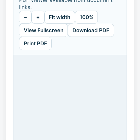
links.
−
+
Fit width
100%
View Fullscreen
Download PDF
Print PDF