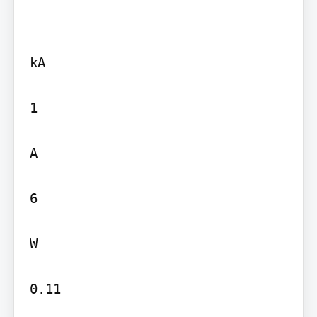
kA

1

A

6

W

0.11
