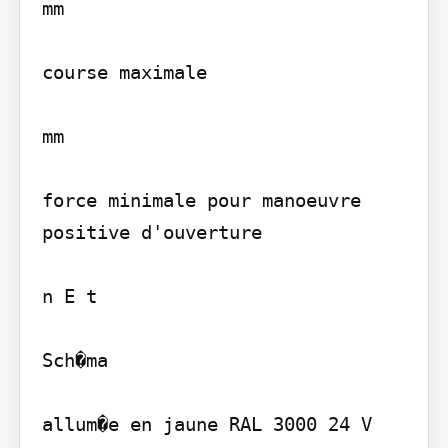
mm

course maximale

mm

force minimale pour manoeuvre 
positive d'ouverture

n E t

Sch�ma

allum�e en jaune RAL 3000 24 V 