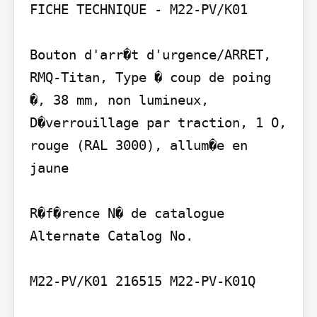
FICHE TECHNIQUE - M22-PV/K01

Bouton d'arr�t d'urgence/ARRET, 
RMQ-Titan, Type � coup de poing 
�, 38 mm, non lumineux, 
D�verrouillage par traction, 1 O, 
rouge (RAL 3000), allum�e en 
jaune

R�f�rence N� de catalogue 
Alternate Catalog No.

M22-PV/K01 216515 M22-PV-K01Q
