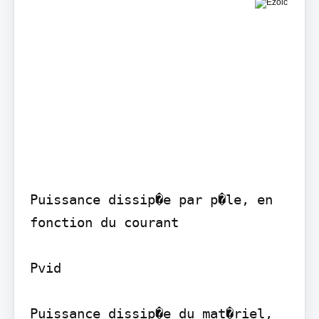
Puissance dissip�e par p�le, en 
fonction du courant

Pvid

Puissance dissip�e du mat�riel, 