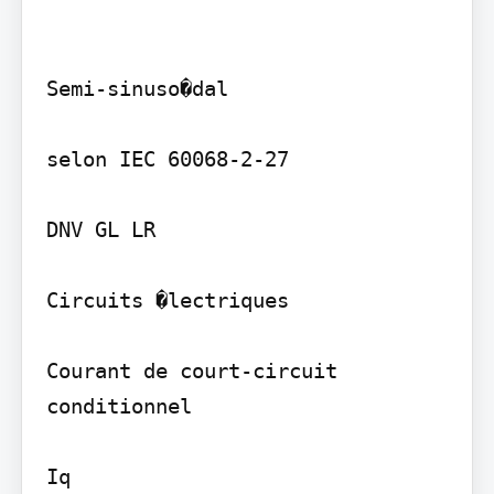
Semi-sinuso�dal

selon IEC 60068-2-27

DNV GL LR

Circuits �lectriques

Courant de court-circuit 
conditionnel

Iq
