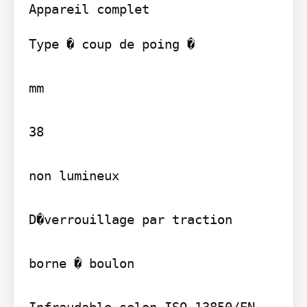
Type � coup de poing �

mm

38

non lumineux

D�verrouillage par traction

borne � boulon

Infraudable selon ISO 13850/EN 