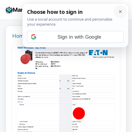
Skip
☰
Manuals+
to
To
content
na
Home
›
Sign in with Google