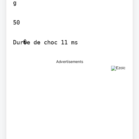
g

50

Dur�e de choc 11 ms
Advertisements