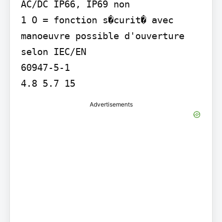
AC/DC IP66, IP69 non

1 O = fonction s�curit� avec 
manoeuvre possible d'ouverture 
selon IEC/EN

60947-5-1

Advertisements