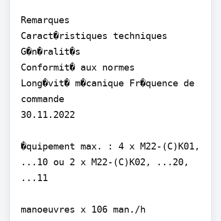
Remarques

Caract�ristiques techniques

G�n�ralit�s

Conformit� aux normes

Long�vit� m�canique Fr�quence de 
commande

30.11.2022

�quipement max. : 4 x M22-(C)K01, 
...10 ou 2 x M22-(C)K02, ...20, 
...11

manoeuvres x 106 man./h
