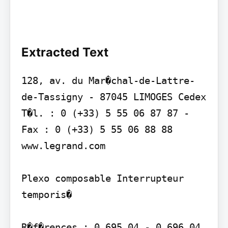
Extracted Text
128, av. du Mar�chal-de-Lattre-
de-Tassigny - 87045 LIMOGES Cedex 
T�l. : 0 (+33) 5 55 06 87 87 - 
Fax : 0 (+33) 5 55 06 88 88 
www.legrand.com

Plexo composable Interrupteur 
temporis�

R�f�rences : 0 695 04 - 0 696 04 