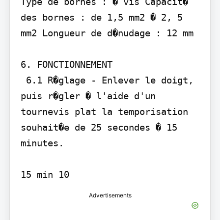
Type de bornes : � vis Capacit� 
des bornes : de 1,5 mm2 � 2, 5 
mm2 Longueur de d�nudage : 12 mm

6. FONCTIONNEMENT

 6.1 R�glage - Enlever le doigt, 
puis r�gler � l'aide d'un 
tournevis plat la temporisation

souhait�e de 25 secondes � 15 
minutes.

15 min 10
Advertisements