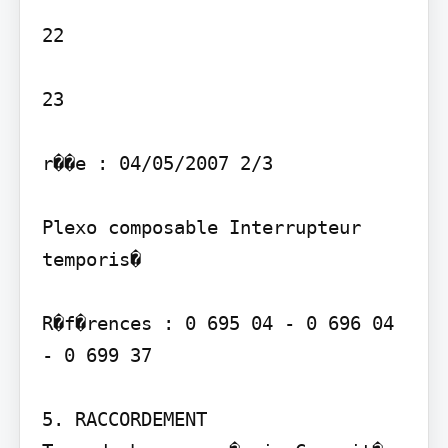
22

23

r��e : 04/05/2007 2/3

Plexo composable Interrupteur 
temporis�

R�f�rences : 0 695 04 - 0 696 04 
- 0 699 37

5. RACCORDEMENT
