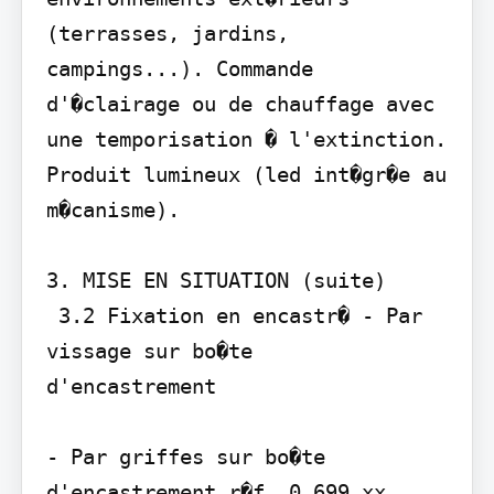
(terrasses, jardins, 
campings...). Commande 
d'�clairage ou de chauffage avec 
une temporisation � l'extinction. 
Produit lumineux (led int�gr�e au 
m�canisme).

3. MISE EN SITUATION (suite)

 3.2 Fixation en encastr� - Par 
vissage sur bo�te

d'encastrement

- Par griffes sur bo�te 
d'encastrement r�f. 0 699 xx
