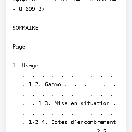
- 0 699 37

SOMMAIRE

Page

1. Usage .  .  .  .  .  .  .  .  
.  .  .  .  .  .  .  .  .  .  .  
.  . 1 2. Gamme .  .  .  .  .  .  
.  .  .  .  .  .  .  .  .  .  .  
.  .  . 1 3. Mise en situation .  
.  .  .  .  .  .  .  .  .  .  .  
.  . 1-2 4. Cotes d'encombrement  
.  .  .  .  .  .  .  .  . 2 5. 