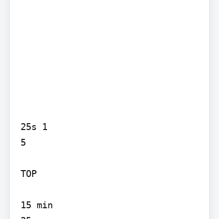
25s 1

5

TOP

15 min
