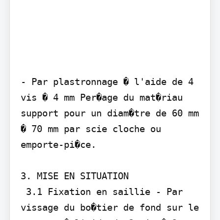
- Par plastronnage � l'aide de 4 
vis � 4 mm Per�age du mat�riau 
support pour un diam�tre de 60 mm 
� 70 mm par scie cloche ou 
emporte-pi�ce.

3. MISE EN SITUATION

 3.1 Fixation en saillie - Par 
vissage du bo�tier de fond sur le 