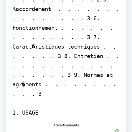
Raccordement  .  .  .  .  .  .  .  
.  .  .  .  .  .  .  . 3 6. 
Fonctionnement .  .  .  .  .  .  
.  .  .  .  .  .  .  . 3 7. 
Caract�ristiques techniques .  .  
.  .  .  .  . 3 8. Entretien .  .  
.  .  .  .  .  .  .  .  .  .  .  
.  .  .  .  .  . 3 9. Normes et 
agr�ments .  .  .  .  .  .  .  .  
.  .  . 3

1. USAGE
Advertisements