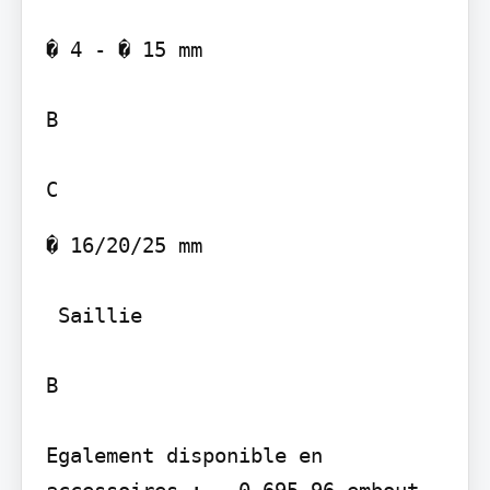
� 4 - � 15 mm

B

� 16/20/25 mm

 Saillie

B

Egalement disponible en 
accessoires : - 0 695 96 embout 