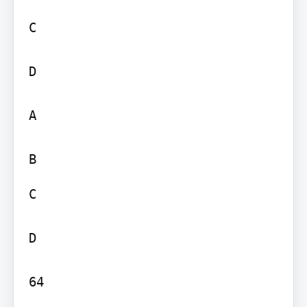
C

D

A

C

D

64
