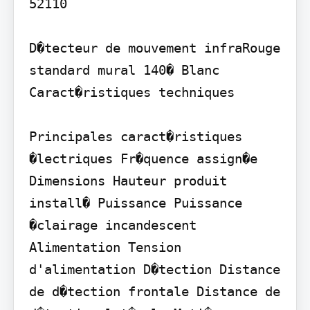
52110

D�tecteur de mouvement infraRouge 
standard mural 140� Blanc 
Caract�ristiques techniques

Principales caract�ristiques 
�lectriques Fr�quence assign�e 
Dimensions Hauteur produit 
install� Puissance Puissance 
�clairage incandescent 
Alimentation Tension 
d'alimentation D�tection Distance 
de d�tection frontale Distance de 