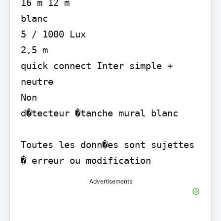
16 m 12 m

blanc

5 / 1000 Lux

2,5 m

quick connect Inter simple + 
neutre

Non

d�tecteur �tanche mural blanc

Toutes les donn�es sont sujettes 
� erreur ou modification
Advertisements