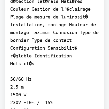
d�tection lat�rale Mati�res 
Couleur Gestion de l'�clairage 
Plage de mesure de luminosit� 
Installation, montage Hauteur de 
montage maximum Connexion Type de 
bornier Type de contact 
Configuration Sensibilit� 
r�glable Identification

Mots cl�s

50/60 Hz

2,5 m

1500 W

230V +10% / -15%
