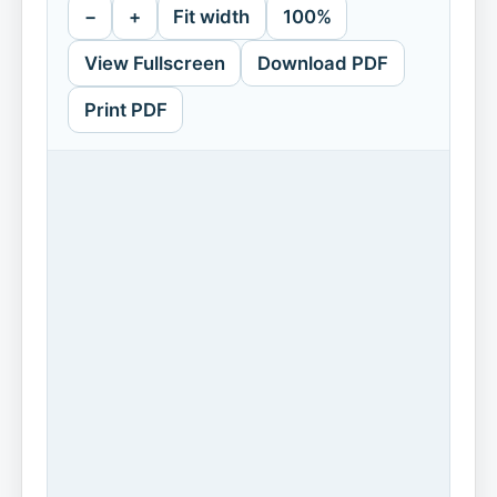
−
+
Fit width
100%
View Fullscreen
Download PDF
Print PDF