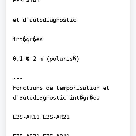
E3S-AT41

et d'autodiagnostic

int�gr�es

0,1 � 2 m (polaris�)

---

Fonctions de temporisation et 
d'autodiagnostic int�gr�es

E3S-AR11 E3S-AR21
