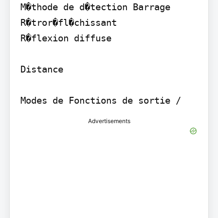
M�thode de d�tection Barrage

R�tror�fl�chissant

R�flexion diffuse

Distance

Advertisements