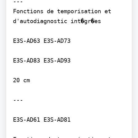
---

Fonctions de temporisation et 
d'autodiagnostic int�gr�es

E3S-AD63 E3S-AD73

E3S-AD83 E3S-AD93

20 cm

---

E3S-AD61 E3S-AD81
