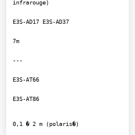
infrarouge)

E3S-AD17 E3S-AD37

7m

---

E3S-AT66

E3S-AT86
0,1 � 2 m (polaris�)
