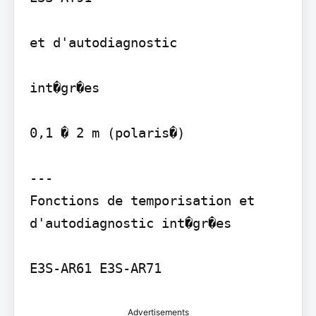
et d'autodiagnostic

int�gr�es

0,1 � 2 m (polaris�)

---

Fonctions de temporisation et 
d'autodiagnostic int�gr�es

Advertisements