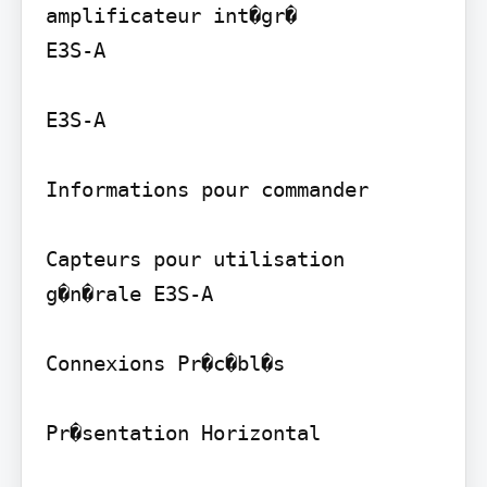
amplificateur int�gr�

E3S-A

E3S-A

Informations pour commander

Capteurs pour utilisation 
g�n�rale E3S-A

Connexions Pr�c�bl�s

Pr�sentation Horizontal
