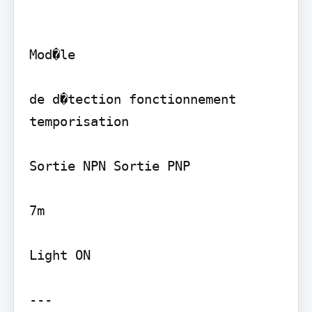
Mod�le

de d�tection fonctionnement 
temporisation

Sortie NPN Sortie PNP

7m

Light ON

---
