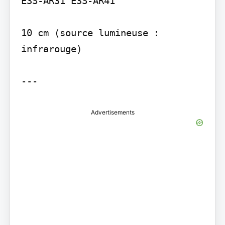
E3S-AR31 E3S-AR41

10 cm (source lumineuse : 
infrarouge)

---
Advertisements