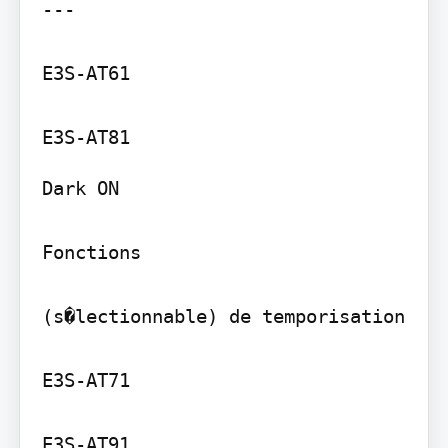
---

E3S-AT61

Dark ON

Fonctions

(s�lectionnable) de temporisation

E3S-AT71

E3S-AT91
