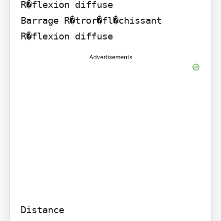
R�flexion diffuse

Barrage R�tror�fl�chissant 
R�flexion diffuse
Advertisements
Distance
