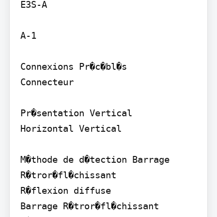
E3S-A

A-1

Connexions Pr�c�bl�s

Connecteur

Pr�sentation Vertical

Horizontal Vertical

M�thode de d�tection Barrage

R�tror�fl�chissant

R�flexion diffuse

Barrage R�tror�fl�chissant 