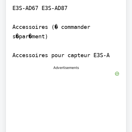
E3S-AD67 E3S-AD87

Accessoires (� commander 
s�par�ment)

Advertisements