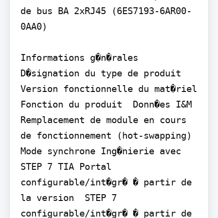
de bus BA 2xRJ45 (6ES7193-6AR00-
0AA0)

Informations g�n�rales 
D�signation du type de produit 
Version fonctionnelle du mat�riel 
Fonction du produit  Donn�es I&M  
Remplacement de module en cours 
de fonctionnement (hot-swapping)  
Mode synchrone Ing�nierie avec  
STEP 7 TIA Portal 
configurable/int�gr� � partir de 
la version  STEP 7 
configurable/int�gr� � partir de 