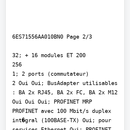
6ES71556AA010BN0 Page 2/3

32; + 16 modules ET 200

256

1; 2 ports (commutateur)

2 Oui Oui; BusAdapter utilisables 
: BA 2x RJ45, BA 2x FC, BA 2x M12

Oui Oui Oui; PROFINET MRP

PROFINET avec 100 Mbit/s duplex 
int�gral (100BASE-TX) Oui; pour 
services Ethernet Oui; PROFINET 