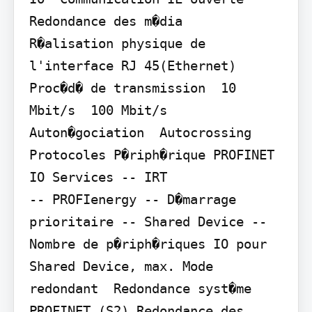
Redondance des m�dia

R�alisation physique de 
l'interface RJ 45(Ethernet)  
Proc�d� de transmission  10 
Mbit/s  100 Mbit/s  
Auton�gociation  Autocrossing

Protocoles P�riph�rique PROFINET 
IO Services -- IRT

-- PROFIenergy -- D�marrage 
prioritaire -- Shared Device -- 
Nombre de p�riph�riques IO pour 
Shared Device, max. Mode 
redondant  Redondance syst�me 
PROFINET (S2) Redondance des 