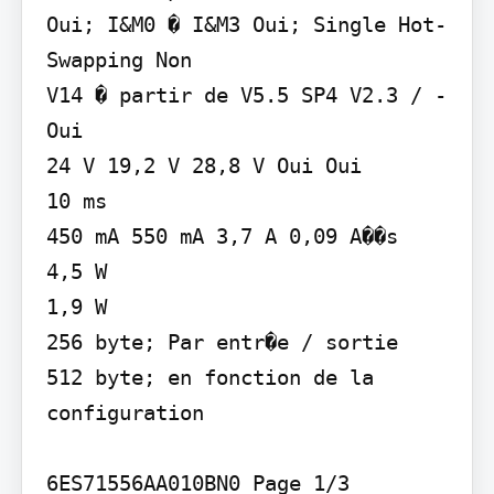
Oui; I&M0 � I&M3 Oui; Single Hot-
Swapping Non

V14 � partir de V5.5 SP4 V2.3 / -

Oui

24 V 19,2 V 28,8 V Oui Oui

10 ms

450 mA 550 mA 3,7 A 0,09 A��s

4,5 W

1,9 W

256 byte; Par entr�e / sortie

512 byte; en fonction de la 
configuration

6ES71556AA010BN0 Page 1/3
