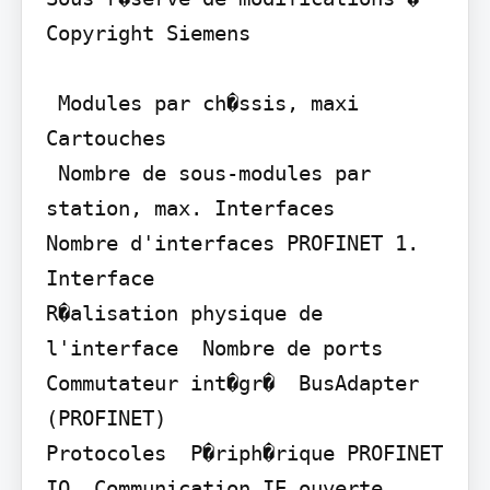
Copyright Siemens

 Modules par ch�ssis, maxi 
Cartouches

 Nombre de sous-modules par 
station, max. Interfaces

Nombre d'interfaces PROFINET 1. 
Interface

R�alisation physique de 
l'interface  Nombre de ports  
Commutateur int�gr�  BusAdapter 
(PROFINET)

Protocoles  P�riph�rique PROFINET 
IO  Communication IE ouverte  