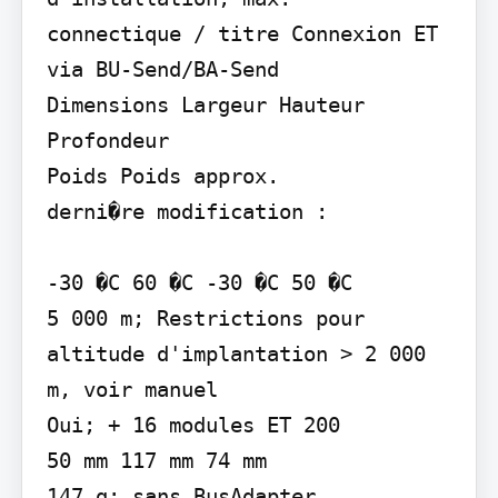
connectique / titre Connexion ET  
via BU-Send/BA-Send

Dimensions Largeur Hauteur 
Profondeur

Poids Poids approx.

derni�re modification :

-30 �C 60 �C -30 �C 50 �C

5 000 m; Restrictions pour 
altitude d'implantation > 2 000 
m, voir manuel

Oui; + 16 modules ET 200

50 mm 117 mm 74 mm

147 g; sans BusAdapter
