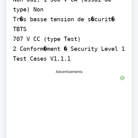
type) Non

Tr�s basse tension de s�curit� 
TBTS

707 V CC (type Test)

2 Conform�ment � Security Level 1 
Advertisements