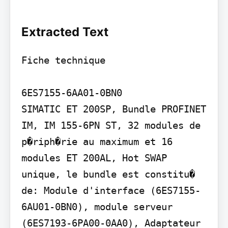
Extracted Text
Fiche technique

6ES7155-6AA01-0BN0

SIMATIC ET 200SP, Bundle PROFINET 
IM, IM 155-6PN ST, 32 modules de 
p�riph�rie au maximum et 16 
modules ET 200AL, Hot SWAP 
unique, le bundle est constitu� 
de: Module d'interface (6ES7155-
6AU01-0BN0), module serveur 
(6ES7193-6PA00-0AA0), Adaptateur 