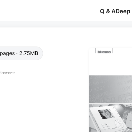
Q & A
Deep
8 pages · 2.75MB
tisements