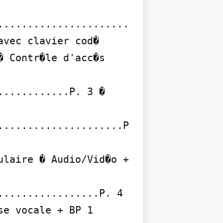
......................
vec clavier cod� 
 Contr�le d'acc�s 
...........P. 3 � 
.....................P
................P. 4 
e vocale + BP 1 