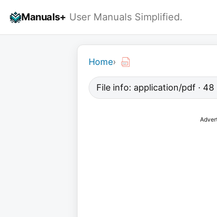
Skip
Manuals+
User Manuals Simplified.
to
content
Home
›
File info: application/pdf · 4
Adver