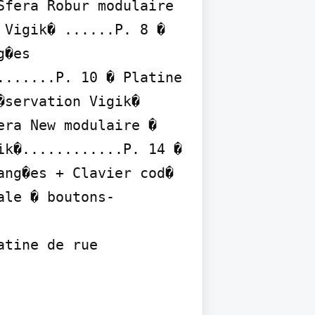
fera Robur modulaire 
Vigik� ......P. 8 � 
�es 
......P. 10 � Platine 
servation Vigik� 
ra New modulaire � 
k�............P. 14 � 
ng�es + Clavier cod� 
ale � boutons-
tine de rue 