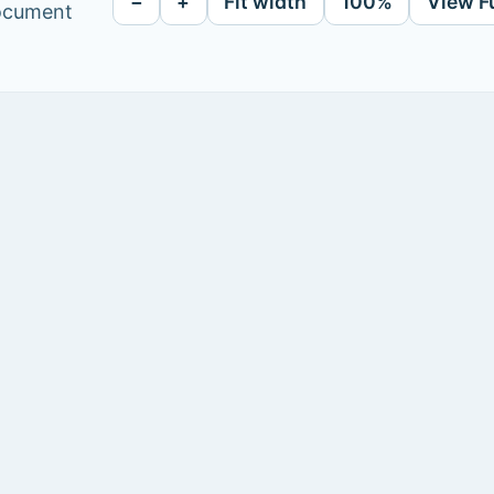
−
+
Fit width
100%
View F
document