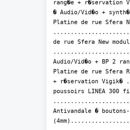
rang�e + r�servation V
� Audio/Vid�o + synth�
Platine de rue Sfera N
......................
de rue Sfera New modul
......................
Audio/Vid�o + BP 2 ran
Platine de rue Sfera R
+ r�servation Vigik� .
poussoirs LINEA 300 fi
......................
Antivandale � boutons-
(4mm).................