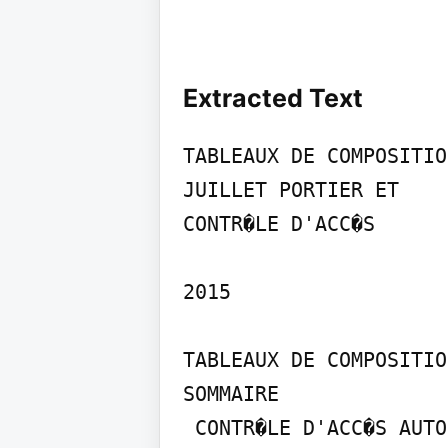
Extracted Text
TABLEAUX DE COMPOSITION
JUILLET PORTIER ET

CONTR�LE D'ACC�S

2015

TABLEAUX DE COMPOSITIO
SOMMAIRE

 CONTR�LE D'ACC�S AUTONOME : � Contr�le d'acc�s r�sidentiel Label Vigik�, 