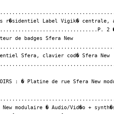
.....................................
s r�sidentiel Label Vigik� centrale, a
................................P. 2 �
teur de badges Sfera New 
......................................
entiel Sfera, clavier cod� Sfera New 
.....................................
......................................
 New modulaire � Audio/Vid�o + synth�s