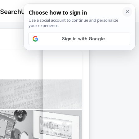
 Search
Upload
🔍
Search
for: