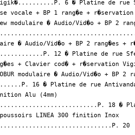
igik�..........P. 6 � Platine de rue S
se vocale + BP 1 rang�e + r�servation 
ew modulaire � Audio/Vid�o + BP 2 rang
......................................
aire � Audio/Vid�o + BP 2 rang�es + r�
............P. 12 � Platine de rue Sfe
g�es + Clavier cod� + r�servation Vigi
OBUR modulaire � Audio/Vid�o + BP 2 ra
......P. 16 � Platine de rue Antivand
nition Alu (4mm) 
...........................P. 18 � Pla
poussoirs LINEA 300 finition Inox 
...............................P. 20