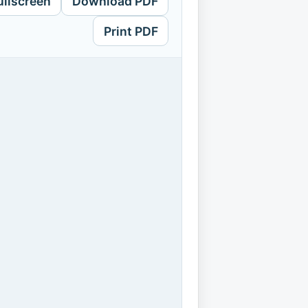
ullscreen
Download PDF
Print PDF