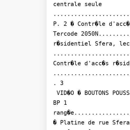
centrale seule 
......................
P. 2 � Contr�le d'acc�
Tercode 2050N.........
r�sidentiel Sfera, lec
......................
Contr�le d'acc�s r�sid
......................
. 3

 VID�O � BOUTONS POUSSOIRS : � Platine de rue Sfera New modulaire � Audio/Vid�o + 
BP 1 
rang�e................
� Platine de rue Sfera