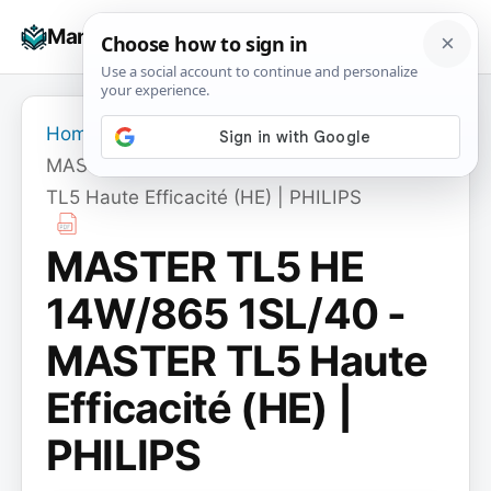
Skip
☰
Manuals+
to
To
content
na
Home
›
MASTER TL5 HE 14W/865 1SL/40 - MASTER
TL5 Haute Efficacité (HE) | PHILIPS
MASTER TL5 HE
14W/865 1SL/40 -
MASTER TL5 Haute
Efficacité (HE) |
PHILIPS