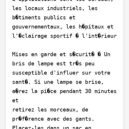
les locaux industriels, les 
b�timents publics et 
gouvernementaux, les h�pitaux et 
l'�clairage sportif � l'int�rieur

Mises en garde et s�curit� � Un 
bris de lampe est tr�s peu 
susceptible d'influer sur votre 
sant�. Si une lampe se brise, 
a�rez la pi�ce pendant 30 minutes 
et

retirez les morceaux, de 
pr�f�rence avec des gants. 
Placez-les dans un sac en 