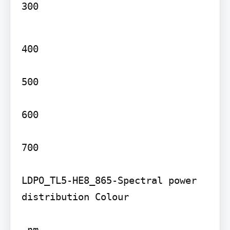
300
400

500

600

700

LDPO_TL5-HE8_865-Spectral power 
distribution Colour

 nm
