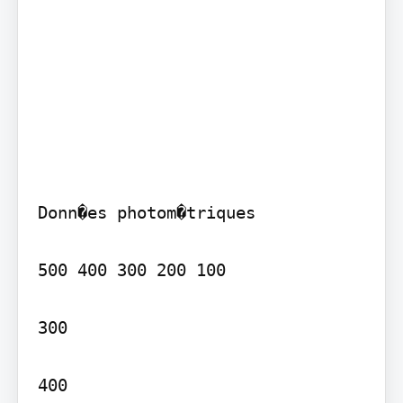
Donn�es photom�triques

500 400 300 200 100

300

400
