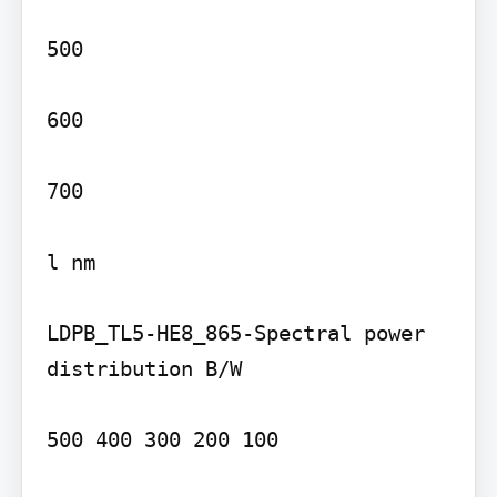
500

600

700

l nm

LDPB_TL5-HE8_865-Spectral power 
distribution B/W

500 400 300 200 100
