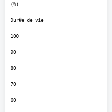
(%)

Dur�e de vie

100

90

80

70

60
