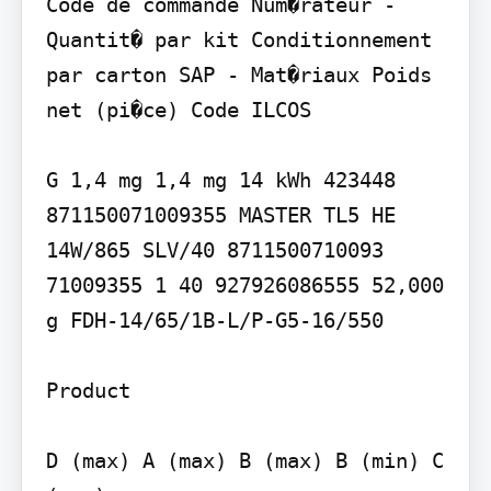
Code de commande Num�rateur - 
Quantit� par kit Conditionnement 
par carton SAP - Mat�riaux Poids 
net (pi�ce) Code ILCOS

G 1,4 mg 1,4 mg 14 kWh 423448

871150071009355 MASTER TL5 HE 
14W/865 SLV/40 8711500710093 
71009355 1 40 927926086555 52,000 
g FDH-14/65/1B-L/P-G5-16/550

Product

D (max) A (max) B (max) B (min) C 