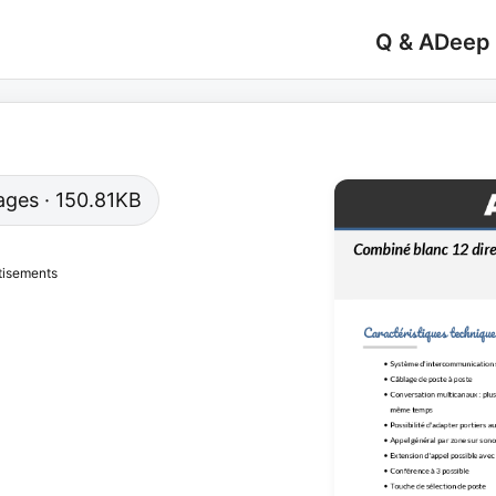
Q & A
Deep
pages · 150.81KB
tisements