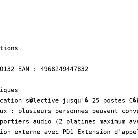
tions

0132 EAN : 4968249447832

iques

cation s�lective jusqu'� 25 postes C�b
ux : plusieurs personnes peuvent conve
portiers audio (2 platines maximum ave
ion externe avec PD1 Extension d'appel