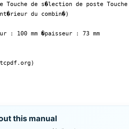
e Touche de s�lection de poste Touche 
nt�rieur du combin�)

ur : 100 mm �paisseur : 73 mm

tcpdf.org)

out this manual