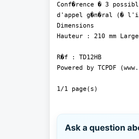
Conf�rence � 3 possibl
d'appel g�n�ral (� l'i
Dimensions

Hauteur : 210 mm Large
R�f : TD12HB

Powered by TCPDF (www.
1/1 page(s)

Ask a question ab