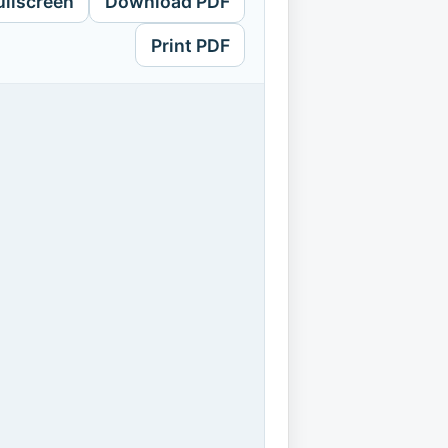
ullscreen
Download PDF
Print PDF