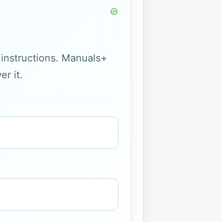
g instructions. Manuals+
r it.