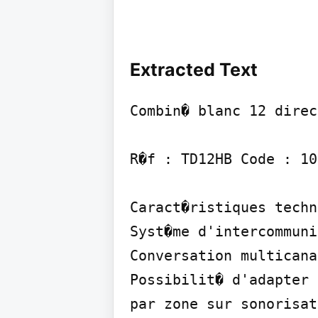
Extracted Text
Combin� blanc 12 direc
R�f : TD12HB Code : 10
Caract�ristiques techn
Syst�me d'intercommuni
Conversation multicana
Possibilit� d'adapter 
par zone sur sonorisat