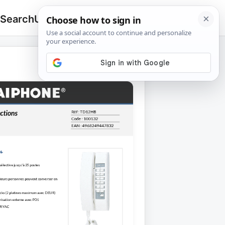
 Search
Upload
🔍
Search
for: