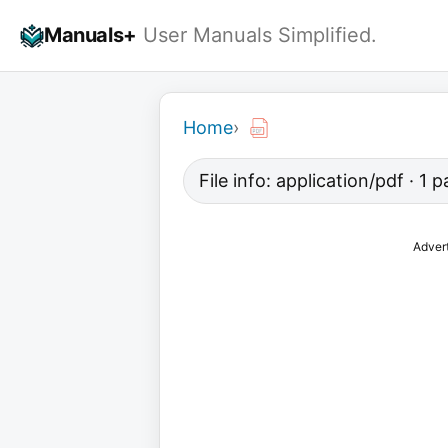
Skip
Manuals+
User Manuals Simplified.
to
content
Home
›
File info: application/pdf · 1 
Adver