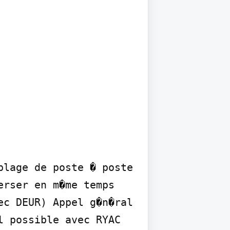
lage de poste � poste 
rser en m�me temps 
c DEUR) Appel g�n�ral 
 possible avec RYAC 