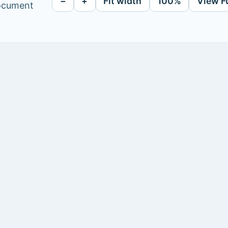
−
+
Fit width
100%
View F
document