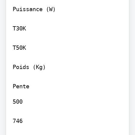
Puissance (W)

T30K

T50K

Poids (Kg)

500

746
