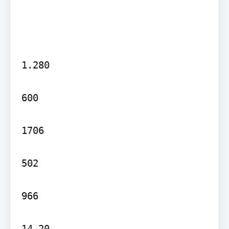
1.280

600

1706

502

966

14.20
