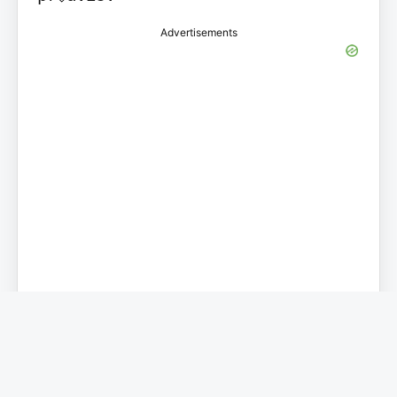
Advertisements
Ask a question about this
manual