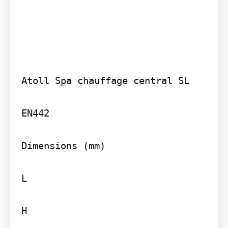
Atoll Spa chauffage central SL

EN442

Dimensions (mm)

L

H
