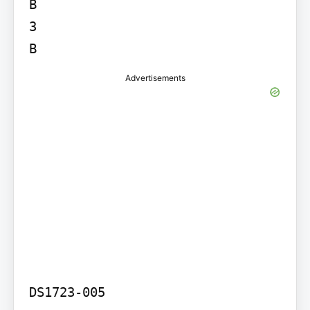
B

3

B
Advertisements
DS1723-005
