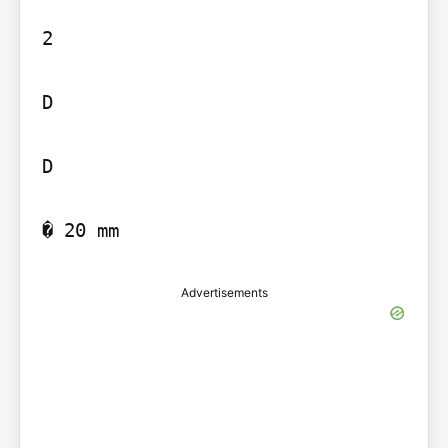
2

D

D

Advertisements