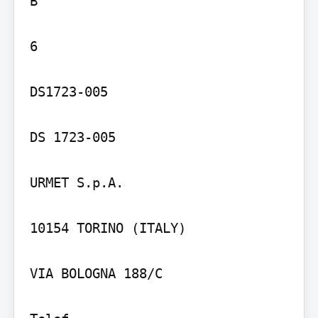
B

6

DS1723-005

DS 1723-005

URMET S.p.A.

10154 TORINO (ITALY)

VIA BOLOGNA 188/C
