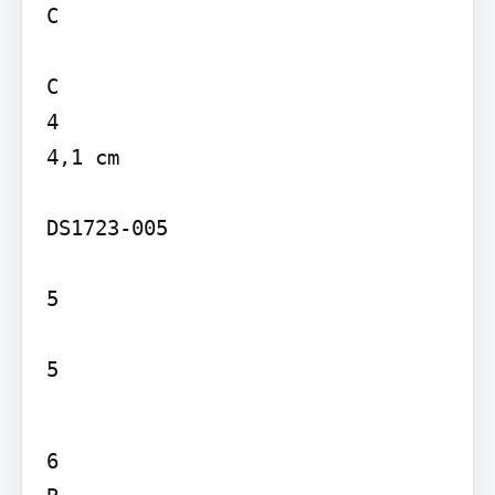
C

C

4

4,1 cm

DS1723-005

5

5
6
