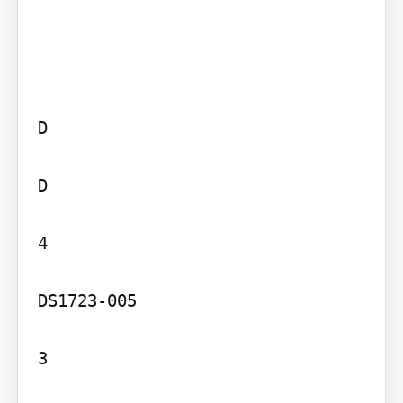
D

D

4

DS1723-005

3
