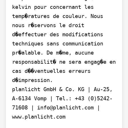
kelvin pour concernant les 
temp�ratures de couleur. Nous 
nous r�servons le droit 
d�effectuer des modifications 
techniques sans communication 
pr�alable. De m�me, aucune 
responsabilit� ne sera engag�e en 
cas d��ventuelles erreurs 
d�impression.

planlicht GmbH & Co. KG | Au-25, 
A-6134 Vomp | Tel.: +43 (0)5242-
71608 | info@planlicht.com | 
www.planlicht.com
