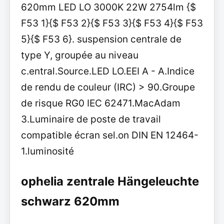
620mm LED LO 3000K 22W 2754lm {$
F53 1}{$ F53 2}{$ F53 3}{$ F53 4}{$ F53
5}{$ F53 6}. suspension centrale de
type Y, groupée au niveau
c.entral.Source.LED LO.EEI A - A.Indice
de rendu de couleur (IRC) > 90.Groupe
de risque RG0 IEC 62471.MacAdam
3.Luminaire de poste de travail
compatible écran sel.on DIN EN 12464-
1.luminosité
ophelia zentrale Hängeleuchte
schwarz 620mm