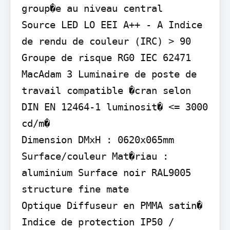
group�e au niveau central

Source LED LO EEI A++ - A Indice 
de rendu de couleur (IRC) > 90 
Groupe de risque RG0 IEC 62471 
MacAdam 3 Luminaire de poste de 
travail compatible �cran selon 
DIN EN 12464-1 luminosit� <= 3000 
cd/m�

Dimension DMxH : 0620x065mm

Surface/couleur Mat�riau : 
aluminium Surface noir RAL9005 
structure fine mate

Optique Diffuseur en PMMA satin�

Indice de protection IP50 / 