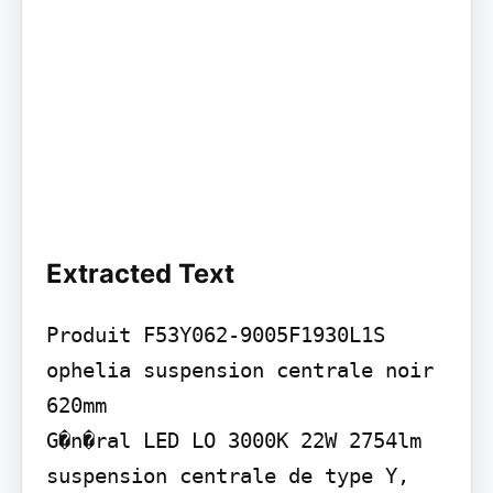
Extracted Text
Produit F53Y062-9005F1930L1S 
ophelia suspension centrale noir 
620mm

G�n�ral LED LO 3000K 22W 2754lm 
suspension centrale de type Y, 