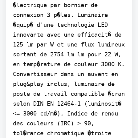
�lectrique par bornier de 
connexion 3 p�les. Luminaire 
�quip� d'une technologie LED 
innovante avec une efficacit� de 
125 lm par W et une flux lumineux 
sortant de 2754 lm lm pour 22 W, 
en temp�rature de couleur 3000 K. 
Convertisseur dans un auvent en 
plug&play inclus, luminaire de 
poste de travail compatible �cran 
selon DIN EN 12464-1 (luminosit� 
<= 3000 cd/m�), Indice de rendu 
des couleurs (IRC) > 90, 
tol�rance chromatique �troite 