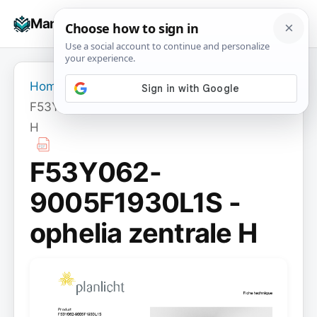
Skip
☰
Manuals+
to
To
content
na
Home
›
F53Y062-9005F1930L1S - ophelia zentrale
H
F53Y062-
9005F1930L1S -
ophelia zentrale H