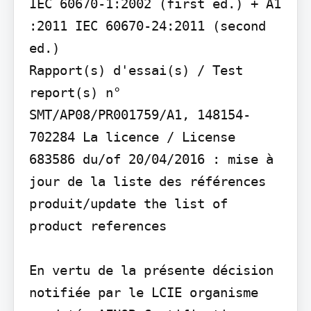
IEC 60670-1:2002 (first ed.) + A1 
:2011 IEC 60670-24:2011 (second 
ed.)

Rapport(s) d'essai(s) / Test 
report(s) n° 
SMT/AP08/PR001759/A1, 148154-
702284 La licence / License 
683586 du/of 20/04/2016 : mise à 
jour de la liste des références 
produit/update the list of 
product references

En vertu de la présente décision 
notifiée par le LCIE organisme 