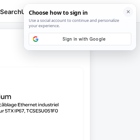
 Search
Upload
🔍
Search
for: