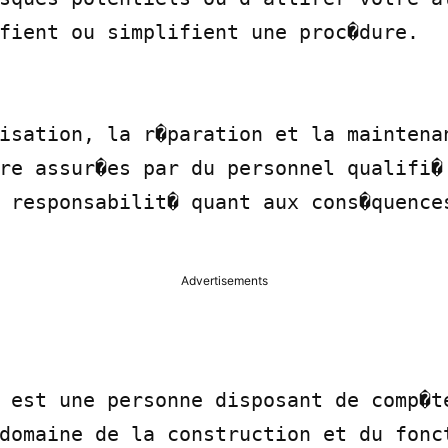
fient ou simplifient une proc�dure.

isation, la r�paration et la maintenan
re assur�es par du personnel qualifi� 
 responsabilit� quant aux cons�quences
Advertisements
 est une personne disposant de comp�te
domaine de la construction et du fonct