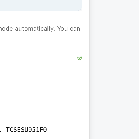
y mode automatically. You can
 TCSESU051F0
