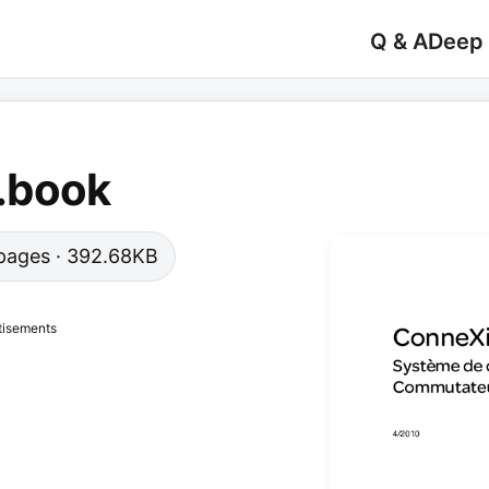
Q & A
Deep
.book
6 pages · 392.68KB
tisements