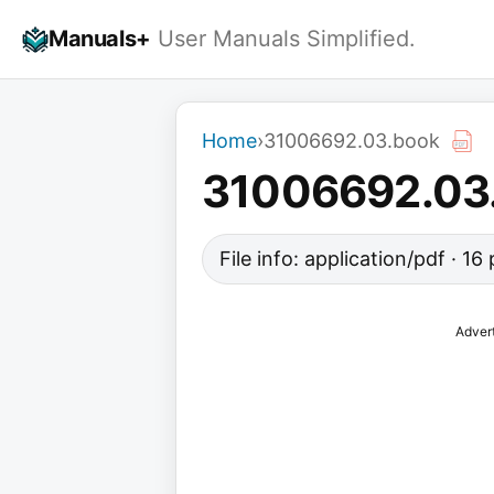
Skip
Manuals+
User Manuals Simplified.
to
content
Home
›
31006692.03.book
31006692.03
File info: application/pdf · 1
Adver