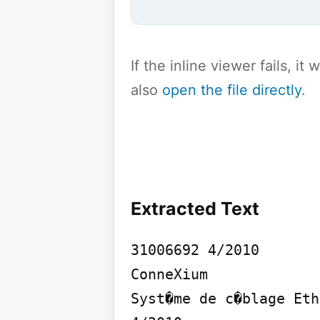
If the inline viewer fails, i
also
open the file directly
.
Extracted Text
31006692 4/2010

ConneXium

Syst�me de c�blage Eth