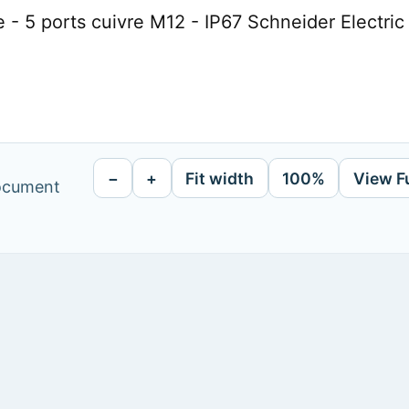
- 5 ports cuivre M12 - IP67 Schneider Electric
−
+
Fit width
100%
View F
document