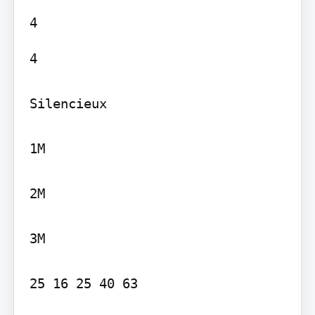
4

Silencieux

1M

2M

3M

25 16 25 40 63
