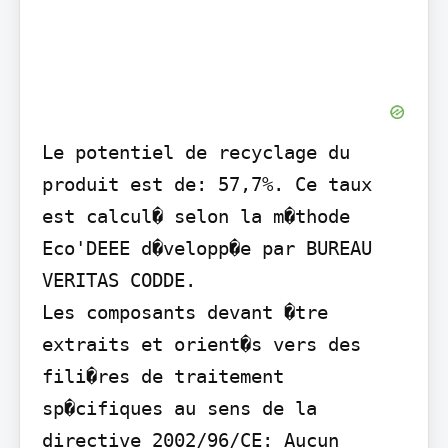
Le potentiel de recyclage du 
produit est de: 57,7%. Ce taux 
est calcul� selon la m�thode 
Eco'DEEE d�velopp�e par BUREAU 
VERITAS CODDE.

Les composants devant �tre 
extraits et orient�s vers des 
fili�res de traitement 
sp�cifiques au sens de la 
directive 2002/96/CE: Aucun
