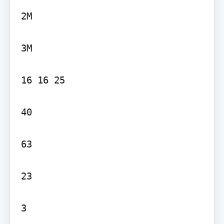
2M

3M

16 16 25

40

63

23

3
