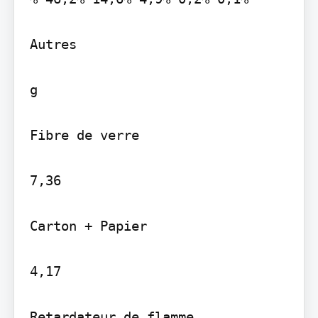
Autres

g

Fibre de verre

7,36

Carton + Papier

4,17

Retardateur de flamme
