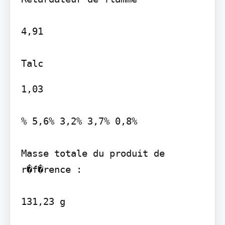
4,91

1,03

% 5,6% 3,2% 3,7% 0,8%

Masse totale du produit de 
r�f�rence :

131,23 g
