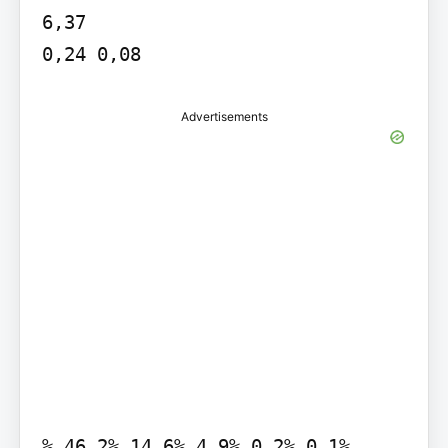
6,37

0,24 0,08
Advertisements
% 46,2% 14,6% 4,9% 0,2% 0,1%
