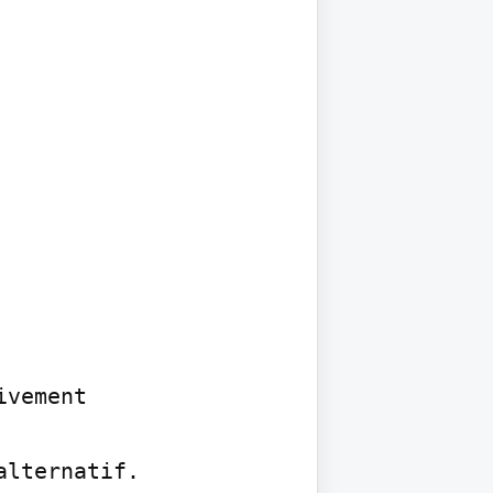
vement

lternatif.
