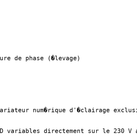
ure de phase (�levage)

ariateur num�rique d'�clairage exclusi
D variables directement sur le 230 V a