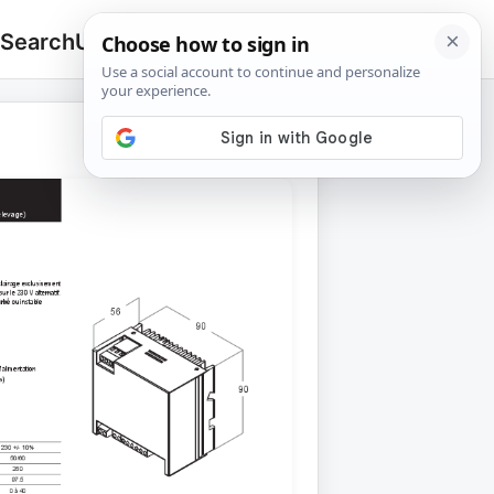
 Search
Upload
🔍
Search
for: