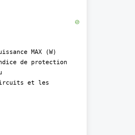
issance MAX (W) 
dice de protection 


rcuits et les 