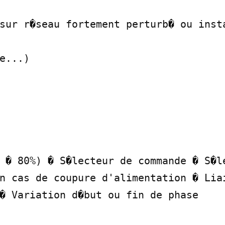
sur r�seau fortement perturb� ou insta
e...)

 � 80%) � S�lecteur de commande � S�le
n cas de coupure d'alimentation � Liai
� Variation d�but ou fin de phase
