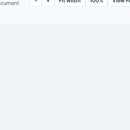
−
+
Fit width
100%
View F
document