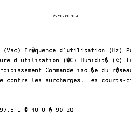
Advertisements
 (Vac) Fr�quence d'utilisation (Hz) Pu
ure d'utilisation (�C) Humidit� (%) In
roidissement Commande isol�e du r�seau
e contre les surcharges, les courts-ci
97.5 0 � 40 0 � 90 20
