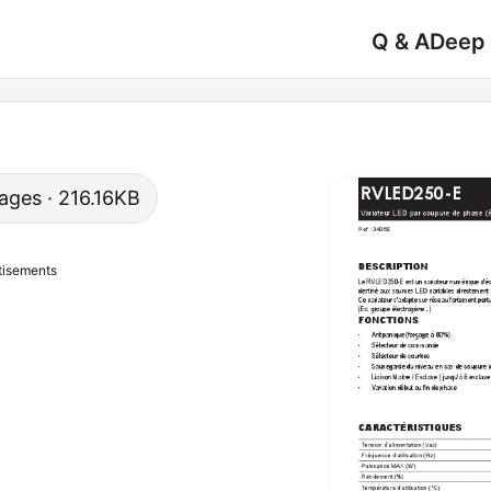
Q & A
Deep
pages · 216.16KB
tisements