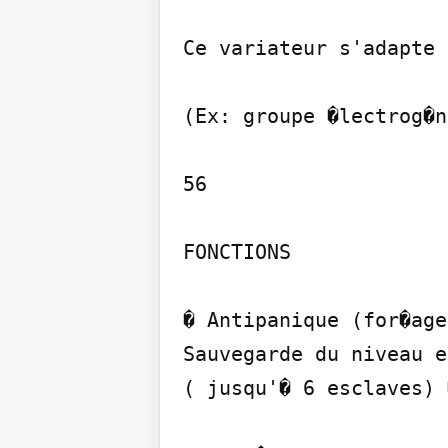
Ce variateur s'adapte 
(Ex: groupe �lectrog�n
56

FONCTIONS

� Antipanique (for�age
Sauvegarde du niveau e
( jusqu'� 6 esclaves) 