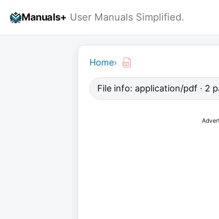
Skip
Manuals+
User Manuals Simplified.
to
content
Home
›
File info: application/pdf · 2 
Adver