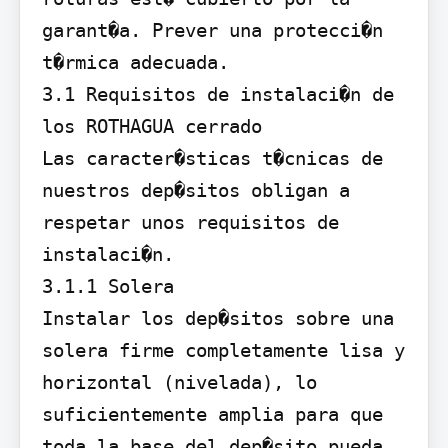
garant�a. Prever una protecci�n 
t�rmica adecuada.

3.1 Requisitos de instalaci�n de 
los ROTHAGUA cerrado

Las caracter�sticas t�cnicas de 
nuestros dep�sitos obligan a 
respetar unos requisitos de 
instalaci�n.

3.1.1 Solera

Instalar los dep�sitos sobre una 
solera firme completamente lisa y 
horizontal (nivelada), lo 
suficientemente amplia para que 
toda la base del dep�sito pueda 