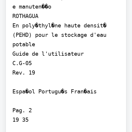
e manuten��o

ROTHAGUA

En poly�thyl�ne haute densit� 
(PEHD) pour le stockage d'eau 
potable

Guide de l'utilisateur

C.G-05

Rev. 19

Espa�ol Portugu�s Fran�ais

Pag. 2

19 35
