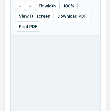
−
+
Fit width
100%
View Fullscreen
Download PDF
Print PDF