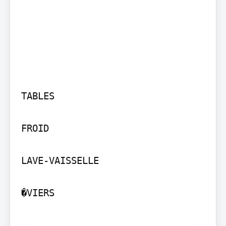
TABLES

FROID

LAVE-VAISSELLE

�VIERS
