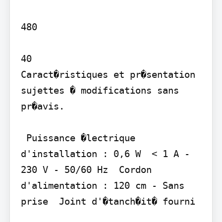
480

40

Caract�ristiques et pr�sentation 
sujettes � modifications sans 
pr�avis.

 Puissance �lectrique 
d'installation : 0,6 W  < 1 A - 
230 V - 50/60 Hz  Cordon 
d'alimentation : 120 cm - Sans 
prise  Joint d'�tanch�it� fourni
