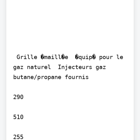
 Grille �maill�e  �quip� pour le 
gaz naturel  Injecteurs gaz 
butane/propane fournis

290

510

255
