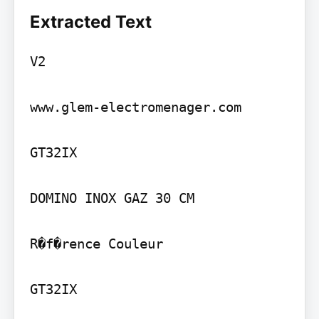
Extracted Text
V2

www.glem-electromenager.com

GT32IX

DOMINO INOX GAZ 30 CM

R�f�rence Couleur

GT32IX
