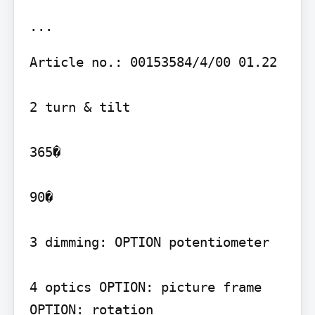
Article no.: 00153584/4/00 01.22

2 turn & tilt

365�

90�

3 dimming: OPTION potentiometer

4 optics OPTION: picture frame

OPTION: rotation
