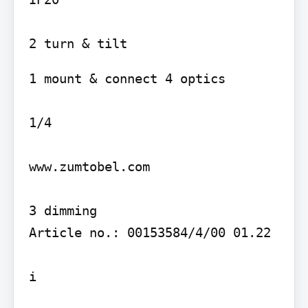
1 mount & connect 4 optics

1/4

www.zumtobel.com

3 dimming

Article no.: 00153584/4/00 01.22

i
