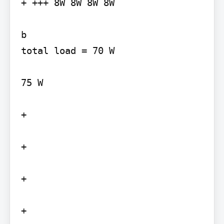
+ +++ 8W 8W 8W 8W

b

total load = 70 W

75 W

+

+

+

+