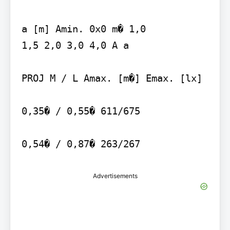
a [m] Amin. 0x0 m� 1,0

1,5 2,0 3,0 4,0 A a

PROJ M / L Amax. [m�] Emax. [lx]

0,35� / 0,55� 611/675

0,54� / 0,87� 263/267
Advertisements