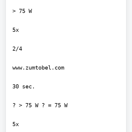
> 75 W

5x

2/4

www.zumtobel.com

30 sec.

? > 75 W ? = 75 W

5x
