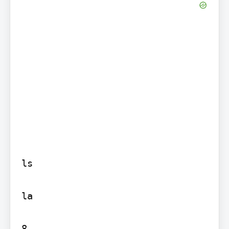
ls

la

8
