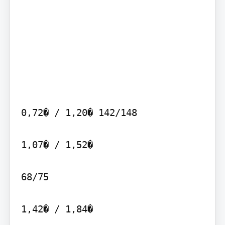
0,72� / 1,20� 142/148

1,07� / 1,52�

68/75

1,42� / 1,84�
