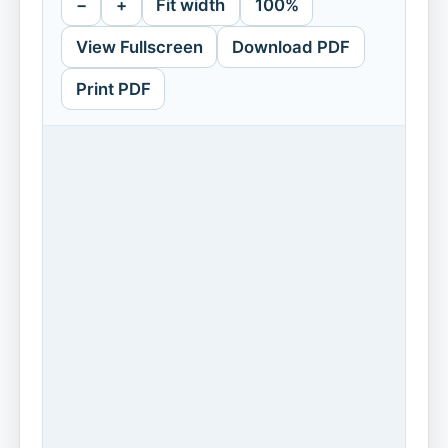
−
+
Fit width
100%
View Fullscreen
Download PDF
Print PDF