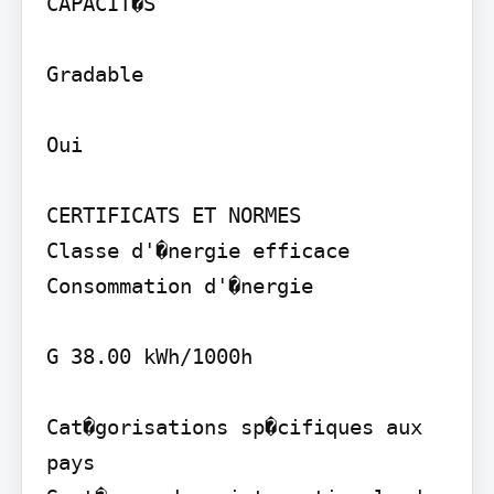
CAPACIT�S

Gradable

Oui

CERTIFICATS ET NORMES

Classe d'�nergie efficace 
Consommation d'�nergie

G 38.00 kWh/1000h

Cat�gorisations sp�cifiques aux 
pays
