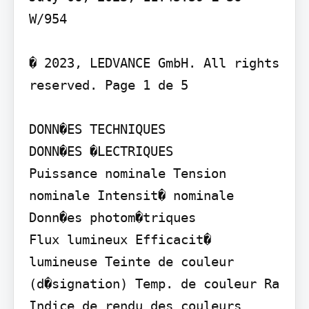
W/954

� 2023, LEDVANCE GmbH. All rights 
reserved. Page 1 de 5

DONN�ES TECHNIQUES

DONN�ES �LECTRIQUES

Puissance nominale Tension 
nominale Intensit� nominale

Donn�es photom�triques

Flux lumineux Efficacit� 
lumineuse Teinte de couleur 
(d�signation) Temp. de couleur Ra 
Indice de rendu des couleurs 