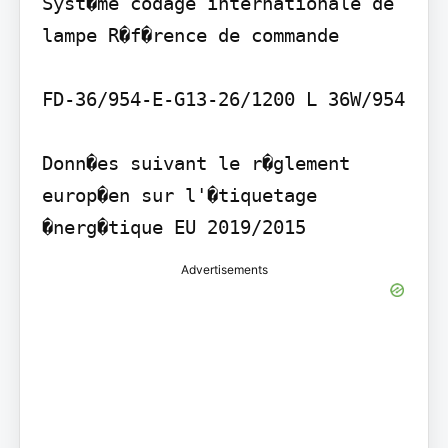
Syst�me codage internationale de 
lampe R�f�rence de commande

FD-36/954-E-G13-26/1200 L 36W/954

Donn�es suivant le r�glement 
europ�en sur l'�tiquetage 
Advertisements