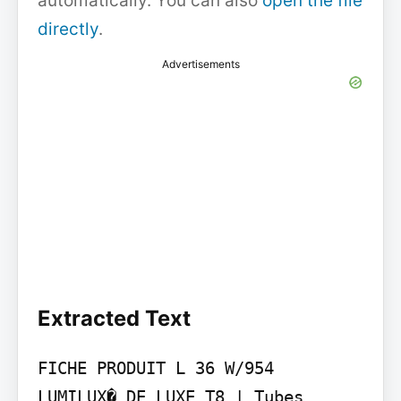
automatically. You can also
open the file
directly
.
Advertisements
Extracted Text
FICHE PRODUIT L 36 W/954

LUMILUX� DE LUXE T8 | Tubes 