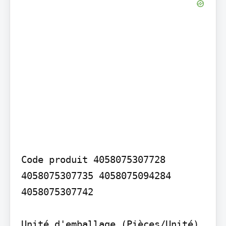
Code produit 4058075307728 
4058075307735 4058075094284 
4058075307742

Unité d'emballage (Pièces/Unité)
