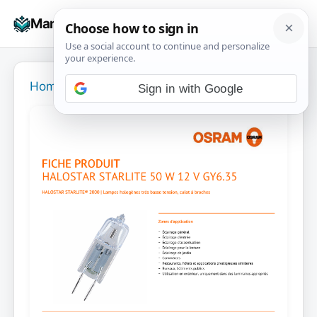
Skip
☰
Manuals+
to
To
content
na
Home
›
Sign in with Google