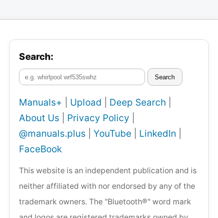
Search:
Search
Manuals+
|
Upload
|
Deep Search
|
About Us
|
Privacy Policy
|
@manuals.plus
|
YouTube
|
LinkedIn
|
FaceBook
This website is an independent publication and is
neither affiliated with nor endorsed by any of the
trademark owners. The "Bluetooth®" word mark
and logos are registered trademarks owned by