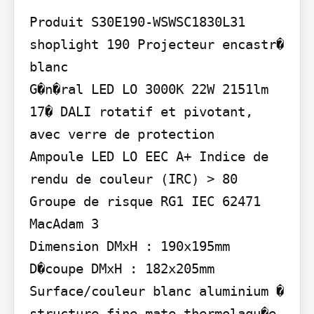
Produit S30E190-WSWSC1830L31 
shoplight 190 Projecteur encastr� 
blanc

G�n�ral LED LO 3000K 22W 2151lm 
17� DALI rotatif et pivotant, 
avec verre de protection

Ampoule LED LO EEC A+ Indice de 
rendu de couleur (IRC) > 80 
Groupe de risque RG1 IEC 62471 
MacAdam 3

Dimension DMxH : 190x195mm 
D�coupe DMxH : 182x205mm

Surface/couleur blanc aluminium � 
structure fine mate thermolaqu�e
