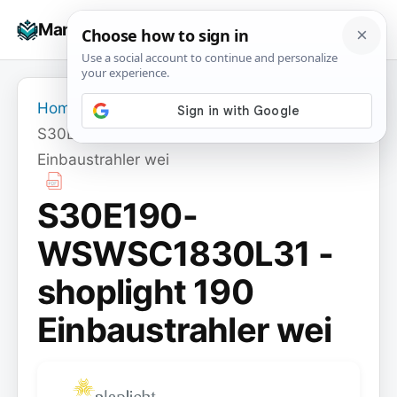
Skip
☰
Manuals+
to
To
content
na
Home
›
S30E190-WSWSC1830L31 - shoplight 190
Einbaustrahler wei
S30E190-
WSWSC1830L31 -
shoplight 190
Einbaustrahler wei