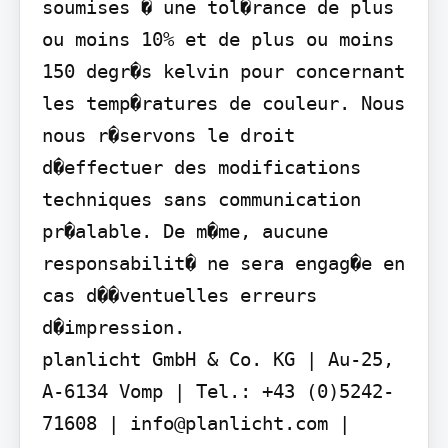
soumises � une tol�rance de plus 
ou moins 10% et de plus ou moins 
150 degr�s kelvin pour concernant 
les temp�ratures de couleur. Nous 
nous r�servons le droit 
d�effectuer des modifications 
techniques sans communication 
pr�alable. De m�me, aucune 
responsabilit� ne sera engag�e en 
cas d��ventuelles erreurs 
d�impression.

planlicht GmbH & Co. KG | Au-25, 
A-6134 Vomp | Tel.: +43 (0)5242-
71608 | info@planlicht.com | 