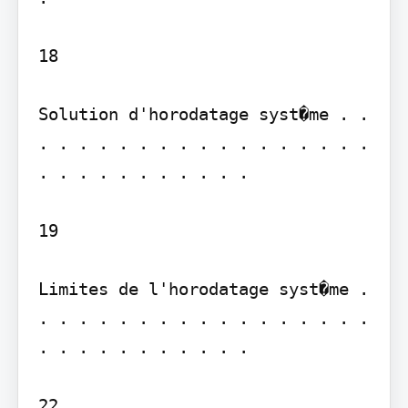
18

Solution d'horodatage syst�me . . 
. . . . . . . . . . . . . . . . . 
. . . . . . . . . . .

19

Limites de l'horodatage syst�me . 
. . . . . . . . . . . . . . . . . 
. . . . . . . . . . .

22
