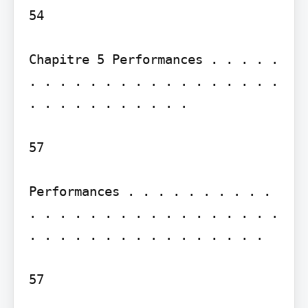
54

Chapitre 5 Performances . . . . . 
. . . . . . . . . . . . . . . . . 
. . . . . . . . . . .

57

Performances . . . . . . . . . . 
. . . . . . . . . . . . . . . . . 
. . . . . . . . . . . . . . . .

57
