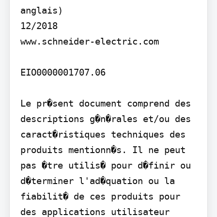
anglais)

12/2018

www.schneider-electric.com

EIO0000001707.06

Le pr�sent document comprend des 
descriptions g�n�rales et/ou des 
caract�ristiques techniques des 
produits mentionn�s. Il ne peut 
pas �tre utilis� pour d�finir ou 
d�terminer l'ad�quation ou la 
fiabilit� de ces produits pour 
des applications utilisateur 