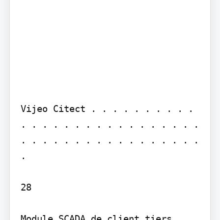
Vijeo Citect . . . . . . . . . . 
. . . . . . . . . . . . . . . . . 
. . . . . . . . . . . . . . . . . 
.

28

Module SCADA de client tiers . . 