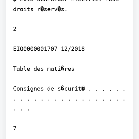
droits r�serv�s.

2

EIO0000001707 12/2018

Table des mati�res

Consignes de s�curit� . . . . . . 
. . . . . . . . . . . . . . . . . 
. . .

7
