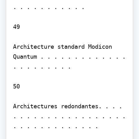
. . . . . . . . . . .

49

Architecture standard Modicon 
Quantum . . . . . . . . . . . . . 
. . . . . . . . .

50

Architectures redondantes. . . . 
. . . . . . . . . . . . . . . . . 
. . . . . . . . . . . . .
