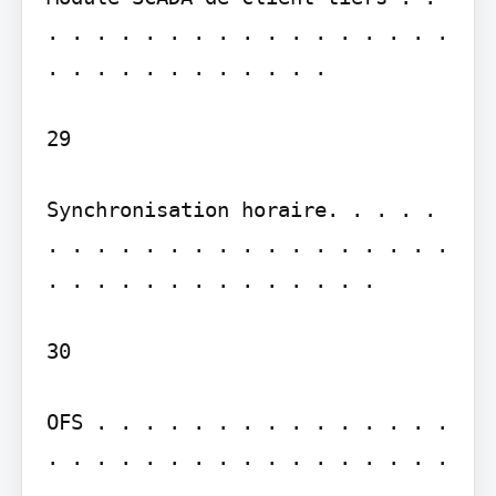
. . . . . . . . . . . . . . . . . 
. . . . . . . . . . . .

29

Synchronisation horaire. . . . . 
. . . . . . . . . . . . . . . . . 
. . . . . . . . . . . . . .

30

OFS . . . . . . . . . . . . . . . 
. . . . . . . . . . . . . . . . . 
. . . . . . . . . . . . . . . . . 