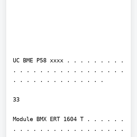
UC BME P58 xxxx . . . . . . . . . 
. . . . . . . . . . . . . . . . . 
. . . . . . . . . . . . . .

33

Module BMX ERT 1604 T . . . . . . 
. . . . . . . . . . . . . . . . . 