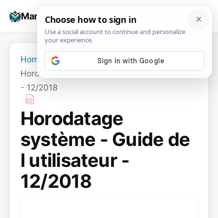
Skip
☰
Manuals+
to
To
content
na
Home
›
Horodatage système - Guide de l utilisateur
- 12/2018
Horodatage
système - Guide de
l utilisateur -
12/2018