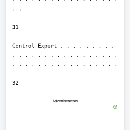
. .

31

Control Expert . . . . . . . . . 
. . . . . . . . . . . . . . . . . 
. . . . . . . . . . . . . . . . .

Advertisements