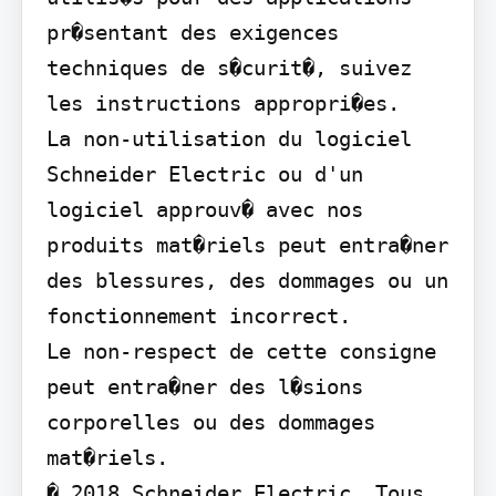
pr�sentant des exigences 
techniques de s�curit�, suivez 
les instructions appropri�es.

La non-utilisation du logiciel 
Schneider Electric ou d'un 
logiciel approuv� avec nos 
produits mat�riels peut entra�ner 
des blessures, des dommages ou un 
fonctionnement incorrect.

Le non-respect de cette consigne 
peut entra�ner des l�sions 
corporelles ou des dommages 
mat�riels.

� 2018 Schneider Electric. Tous 