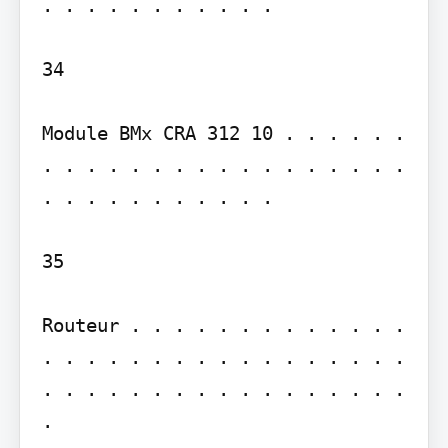
. . . . . . . . . . .

34

Module BMx CRA 312 10 . . . . . . 
. . . . . . . . . . . . . . . . . 
. . . . . . . . . . .

35

Routeur . . . . . . . . . . . . . 
. . . . . . . . . . . . . . . . . 
. . . . . . . . . . . . . . . . . 
.
