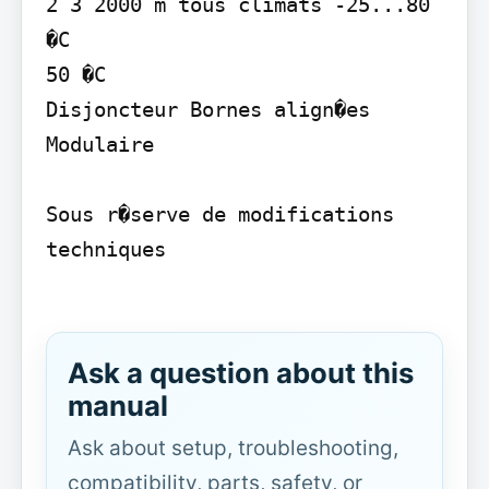
2 3 2000 m tous climats -25...80 
�C

50 �C

Disjoncteur Bornes align�es

Modulaire

Sous r�serve de modifications 
techniques

Ask a question about this
manual
Ask about setup, troubleshooting,
compatibility, parts, safety, or