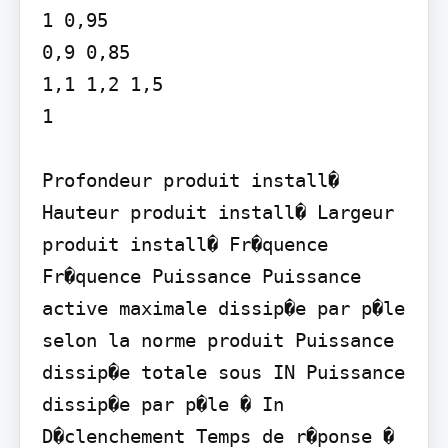
1 0,95

0,9 0,85

1,1 1,2 1,5

1

Profondeur produit install� 
Hauteur produit install� Largeur 
produit install� Fr�quence 
Fr�quence Puissance Puissance 
active maximale dissip�e par p�le 
selon la norme produit Puissance 
dissip�e totale sous IN Puissance 
dissip�e par p�le � In 
D�clenchement Temps de r�ponse � 