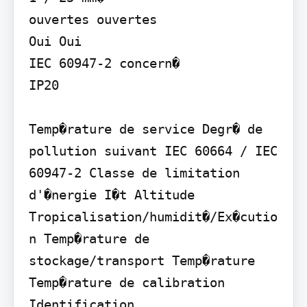
ouvertes ouvertes

Oui Oui

IEC 60947-2 concern�

IP20

Temp�rature de service Degr� de 
pollution suivant IEC 60664 / IEC 
60947-2 Classe de limitation 
d'�nergie I�t Altitude 
Tropicalisation/humidit�/Ex�cutio
n Temp�rature de 
stockage/transport Temp�rature 
Temp�rature de calibration 
Identification
