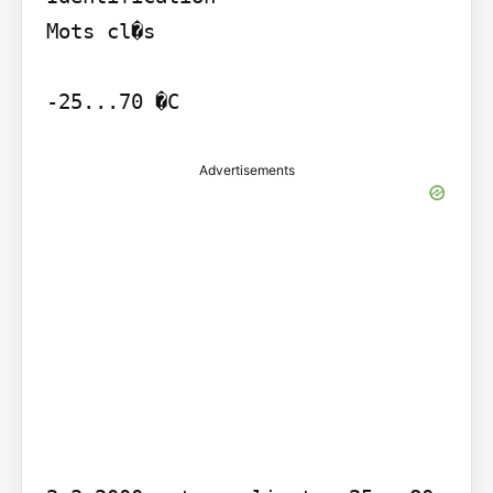
Mots cl�s

-25...70 �C
Advertisements