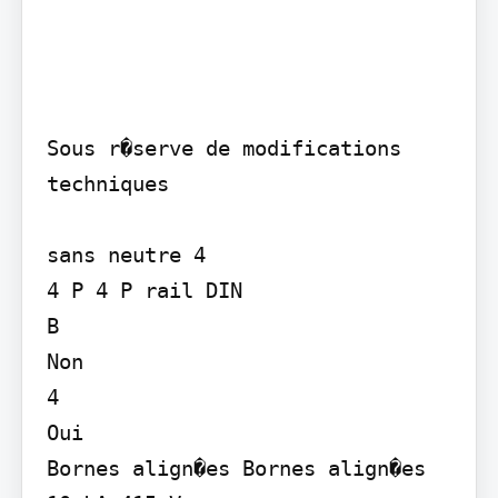
Sous r�serve de modifications 
techniques

sans neutre 4

4 P 4 P rail DIN

B

Non

4

Oui

Bornes align�es Bornes align�es
