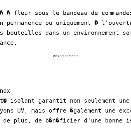
� � fleur sous le bandeau de commandes
n permanence ou uniquement � l'ouvertu
s bouteilles dans un environnement som
ance.
Advertisements
nox

t� isolant garantit non seulement une 
yons UV, mais offre �galement une exce
 de plus, de b�n�ficier d'une bonne is