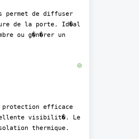
 permet de diffuser 
re de la porte. Id�al 
bre ou g�n�rer un 
protection efficace 
llente visibilit�. Le 
olation thermique.
