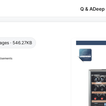
Q & A
Deep
 pages · 546.27KB
tisements