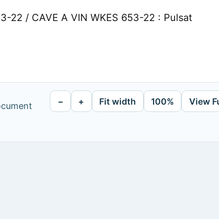
3-22 / CAVE A VIN WKES 653-22 : Pulsat
−
+
Fit width
100%
View F
document