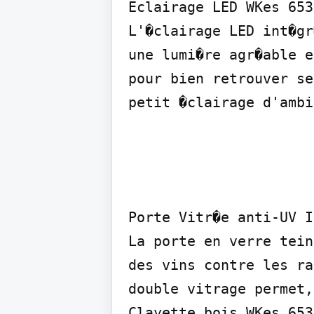
Eclairage LED WKes 653

L'�clairage LED int�gr
une lumi�re agr�able e
pour bien retrouver se
petit �clairage d'ambi
Porte Vitr�e anti-UV I
La porte en verre tein
des vins contre les ra
double vitrage permet,
Clayette bois WKes 653
