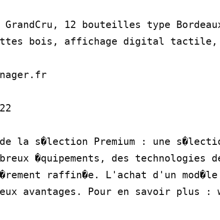
 GrandCru, 12 bouteilles type Bordeaux
ttes bois, affichage digital tactile, 
nager.fr

2

de la s�lection Premium : une s�lectio
breux �quipements, des technologies de
�rement raffin�e. L'achat d'un mod�le 
eux avantages. Pour en savoir plus : 