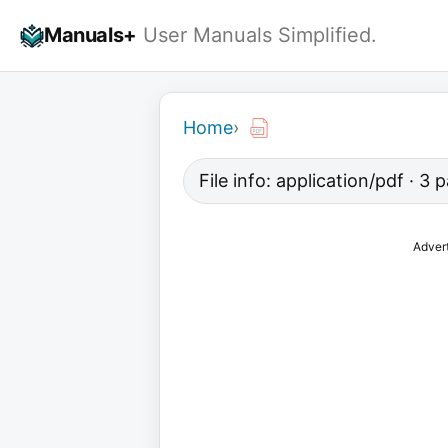
Skip
Manuals+
User Manuals Simplified.
to
content
Home
›
File info: application/pdf · 3
Adver