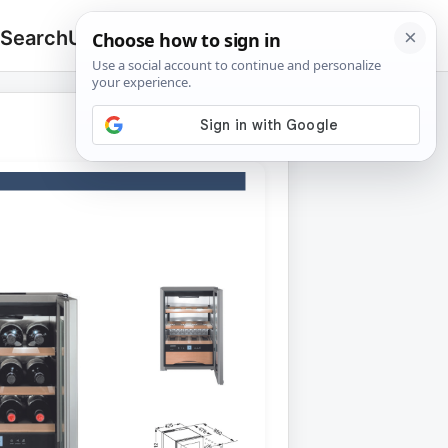
 Search
Upload
🔍
Search
for: