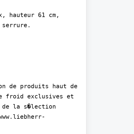
, hauteur 61 cm, 
serrure.

n de produits haut de 
 froid exclusives et 
de la s�lection 
www.liebherr-