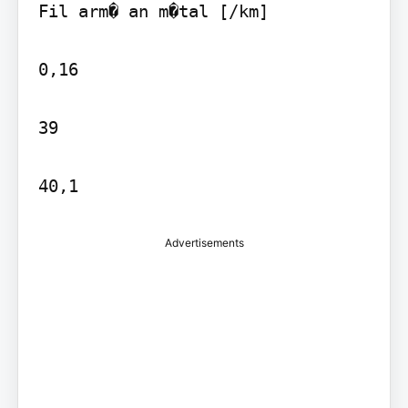
Fil arm� an m�tal [/km]

0,16

39

Advertisements