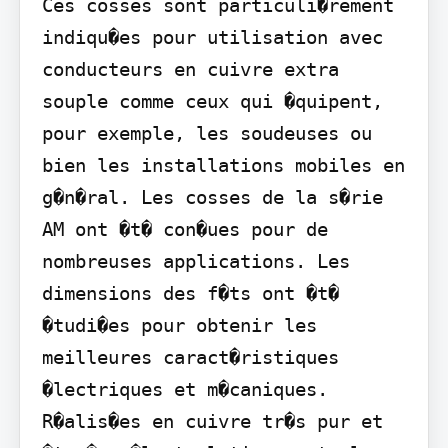
Ces cosses sont particuli�rement 
indiqu�es pour utilisation avec 
conducteurs en cuivre extra 
souple comme ceux qui �quipent, 
pour exemple, les soudeuses ou 
bien les installations mobiles en 
g�n�ral. Les cosses de la s�rie 
AM ont �t� con�ues pour de 
nombreuses applications. Les 
dimensions des f�ts ont �t� 
�tudi�es pour obtenir les 
meilleures caract�ristiques 
�lectriques et m�caniques. 
R�alis�es en cuivre tr�s pur et 