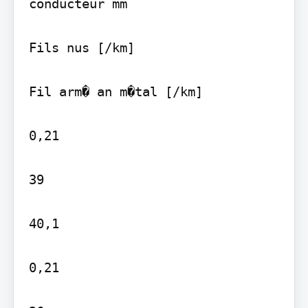
conducteur mm

Fils nus [/km]

Fil arm� an m�tal [/km]

0,21

39

40,1

0,21
