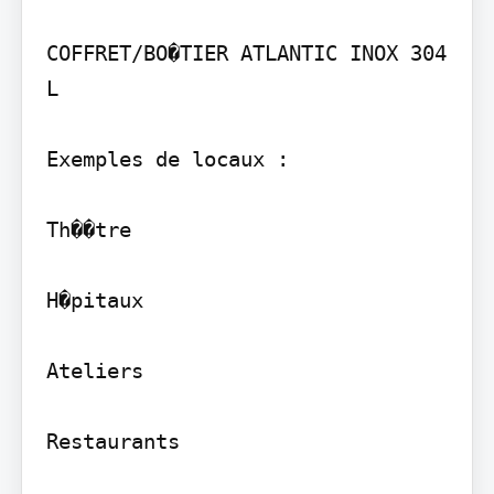
COFFRET/BO�TIER ATLANTIC INOX 304 
L

Exemples de locaux :

Th��tre

H�pitaux

Ateliers

Restaurants
