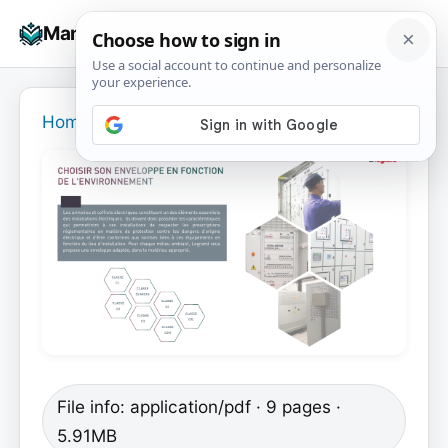
Skip
☰
Manuals+
to
To
content
na
Home
›
File info: application/pdf · 9 pages ·
5.91MB