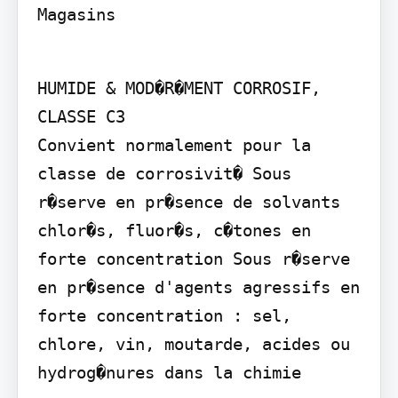
Magasins
HUMIDE & MOD�R�MENT CORROSIF, 
CLASSE C3

Convient normalement pour la 
classe de corrosivit� Sous 
r�serve en pr�sence de solvants 
chlor�s, fluor�s, c�tones en 
forte concentration Sous r�serve 
en pr�sence d'agents agressifs en 
forte concentration : sel, 
chlore, vin, moutarde, acides ou 
hydrog�nures dans la chimie
