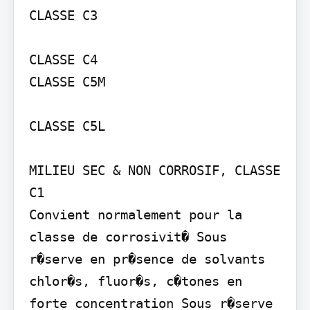
CLASSE C3

CLASSE C4

CLASSE C5M

CLASSE C5L

MILIEU SEC & NON CORROSIF, CLASSE 
C1

Convient normalement pour la 
classe de corrosivit� Sous 
r�serve en pr�sence de solvants 
chlor�s, fluor�s, c�tones en 
forte concentration Sous r�serve 