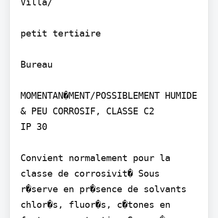
Villa/

petit tertiaire

Bureau

MOMENTAN�MENT/POSSIBLEMENT HUMIDE 
& PEU CORROSIF, CLASSE C2

IP 30

Convient normalement pour la 
classe de corrosivit� Sous 
r�serve en pr�sence de solvants 
chlor�s, fluor�s, c�tones en 