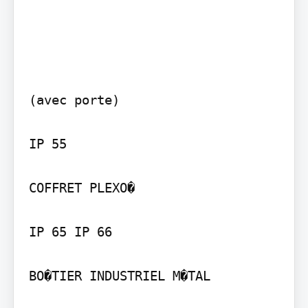
(avec porte)

IP 55

COFFRET PLEXO�

IP 65 IP 66

BO�TIER INDUSTRIEL M�TAL
