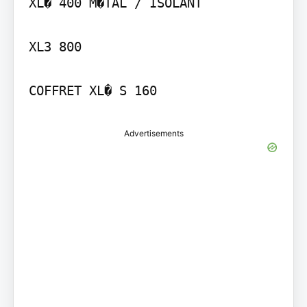
XL� 400 M�TAL / ISOLANT

XL3 800

Advertisements