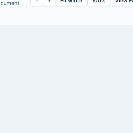
−
+
Fit width
100%
View F
document