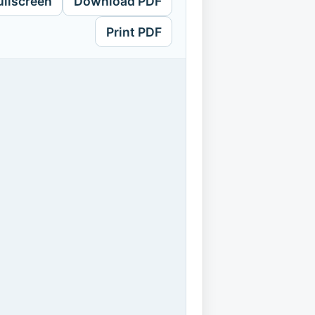
ullscreen
Download PDF
Print PDF