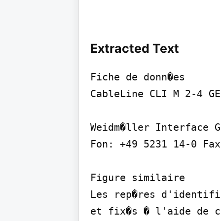
Extracted Text
Fiche de donn�es

CableLine CLI M 2-4 GE
Weidm�ller Interface G
Fon: +49 5231 14-0 Fax
Figure similaire

Les rep�res d'identifi
et fix�s � l'aide de c