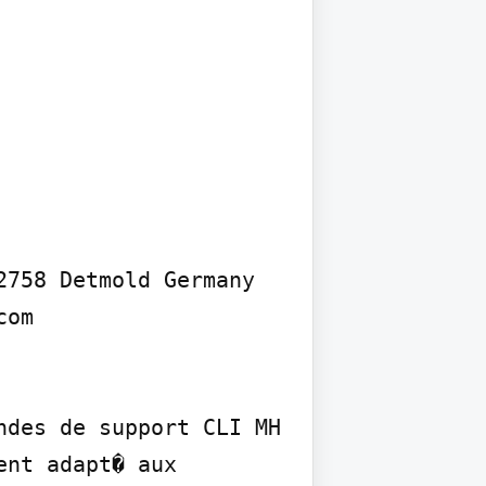
758 Detmold Germany 
om

des de support CLI MH 
nt adapt� aux 