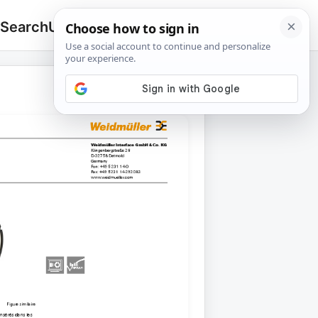
 Search
Upload
🔍
Search
for: