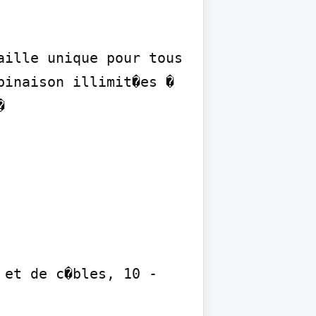
ille unique pour tous 
inaison illimit�es � 


et de c�bles, 10 - 