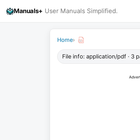
Skip
Manuals+
User Manuals Simplified.
to
content
Home
›
File info: application/pdf · 3
Adver