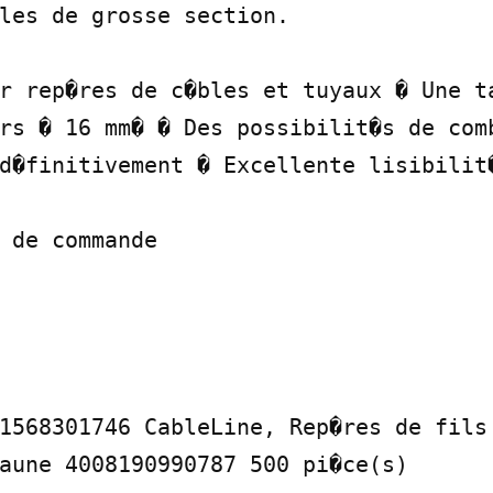
les de grosse section.

r rep�res de c�bles et tuyaux � Une ta
rs � 16 mm� � Des possibilit�s de comb
d�finitivement � Excellente lisibilit�
 de commande

1568301746 CableLine, Rep�res de fils 
aune 4008190990787 500 pi�ce(s)