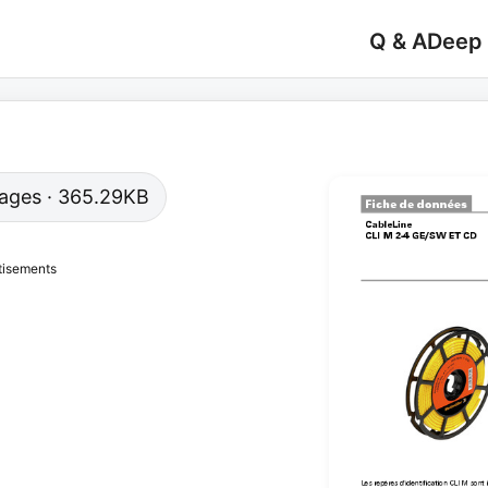
Q & A
Deep
 pages · 365.29KB
tisements