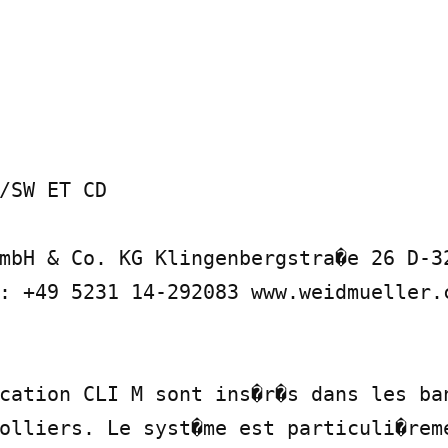
/SW ET CD

mbH & Co. KG Klingenbergstra�e 26 D-32
: +49 5231 14-292083 www.weidmueller.c
cation CLI M sont ins�r�s dans les ban
olliers. Le syst�me est particuli�reme