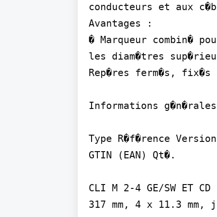
conducteurs et aux c�b
Avantages :

� Marqueur combin� pou
les diam�tres sup�rieu
Rep�res ferm�s, fix�s 
Informations g�n�rales
Type R�f�rence Version

GTIN (EAN) Qt�.

CLI M 2-4 GE/SW ET CD 
317 mm, 4 x 11.3 mm, j