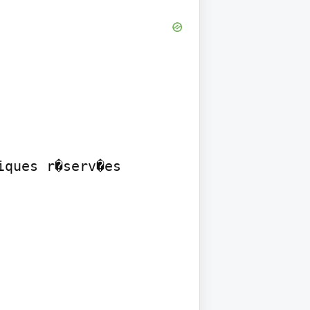
ques r�serv�es
