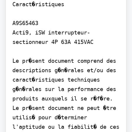
Caract�ristiques

A9S65463

Acti9, iSW interrupteur-
sectionneur 4P 63A 415VAC

Le pr�sent document comprend des 
descriptions g�n�rales et/ou des 
caract�ristiques techniques 
g�n�rales sur la performance des 
produits auxquels il se r�f�re. 
Le pr�sent document ne peut �tre 
utilis� pour d�terminer 
l'aptitude ou la fiabilit� de ces 