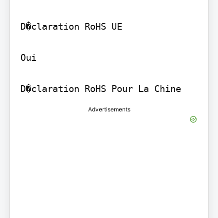
D�claration RoHS UE

Oui

D�claration RoHS Pour La Chine
Advertisements