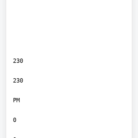
230

230

PM

0
