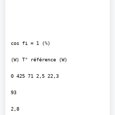
cos fi = 1 (%)

(W) T° référence (W)

0 425 71 2,5 22,3

93

2,8
