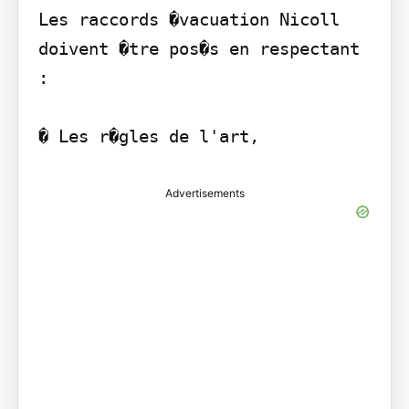
Les raccords �vacuation Nicoll 
doivent �tre pos�s en respectant 
:

� Les r�gles de l'art,
Advertisements