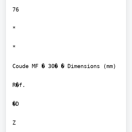
76

*

*

Coude MF � 30� � Dimensions (mm)

R�f.

�D

Z
