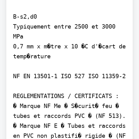
B-s2,d0

Typiquement entre 2500 et 3000 
MPa

0,7 mm x m�tre x 10 �C d'�cart de 
temp�rature

NF EN 13501-1 ISO 527 ISO 11359-2

REGLEMENTATIONS / CERTIFICATS :

� Marque NF Me � S�curit� feu � 
tubes et raccords PVC � (NF 513). 
� Marque NF E � Tubes et raccords 
en PVC non plastifi� rigide � (NF 