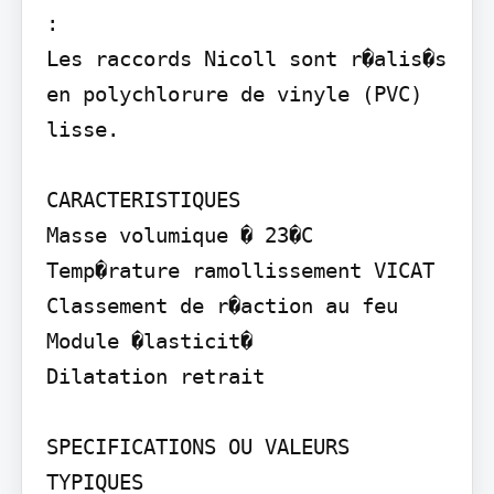
:

Les raccords Nicoll sont r�alis�s 
en polychlorure de vinyle (PVC) 
lisse.

CARACTERISTIQUES

Masse volumique � 23�C 
Temp�rature ramollissement VICAT 
Classement de r�action au feu 
Module �lasticit�

Dilatation retrait

SPECIFICATIONS OU VALEURS 
TYPIQUES
