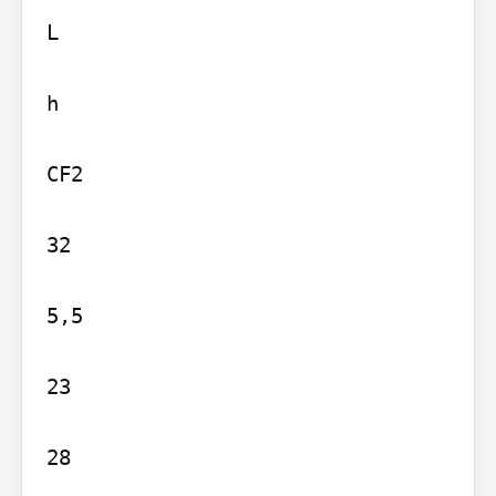
L

h

CF2

32

5,5

23

28
