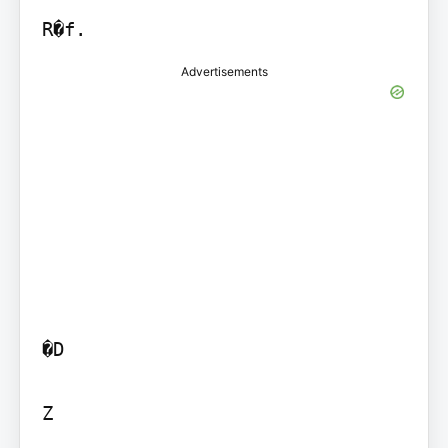
Advertisements
�D

Z
