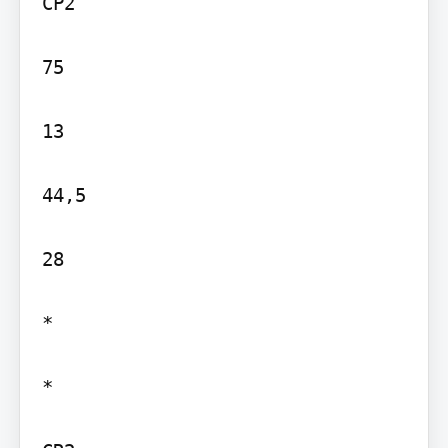
CP2

75

13

44,5

28

*

*
