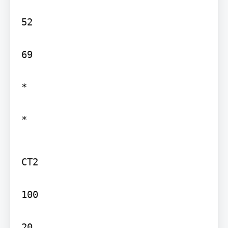
52

69

*

*
CT2

100

20
