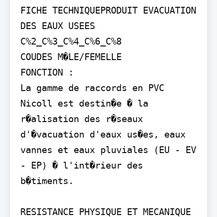
FICHE TECHNIQUEPRODUIT EVACUATION 
DES EAUX USEES

C%2_C%3_C%4_C%6_C%8

COUDES M�LE/FEMELLE

FONCTION :

La gamme de raccords en PVC 
Nicoll est destin�e � la 
r�alisation des r�seaux 
d'�vacuation d'eaux us�es, eaux 
vannes et eaux pluviales (EU - EV 
- EP) � l'int�rieur des 
b�timents.

RESISTANCE PHYSIQUE ET MECANIQUE 