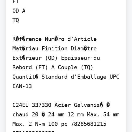
FT

OD A

TQ

R�f�rence Num�ro d'Article 
Mat�riau Finition Diam�tre 
Ext�rieur (OD) Epaisseur du 
Rebord (FT) A Couple (TQ) 
Quantit� Standard d'Emballage UPC 
EAN-13

C24EU 337330 Acier Galvanis� � 
chaud 20 � 24 mm 12 mm Max. 54 mm 
Max. 2 N-m 100 pc 78285681215 