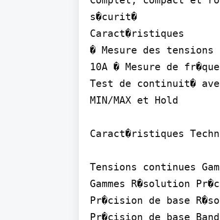
Complet, compact et ro
s�curit�

Caract�ristiques

� Mesure des tensions 
10A � Mesure de fr�que
Test de continuit� ave
MIN/MAX et Hold

Caract�ristiques Techn
Tensions continues Gam
Gammes R�solution Pr�c
Pr�cision de base R�so
Pr�cision de base Band