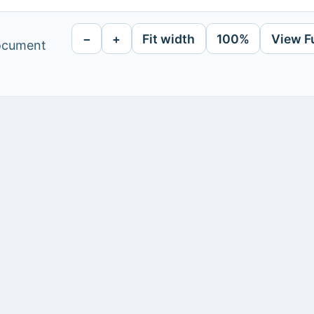
−
+
Fit width
100%
View F
document