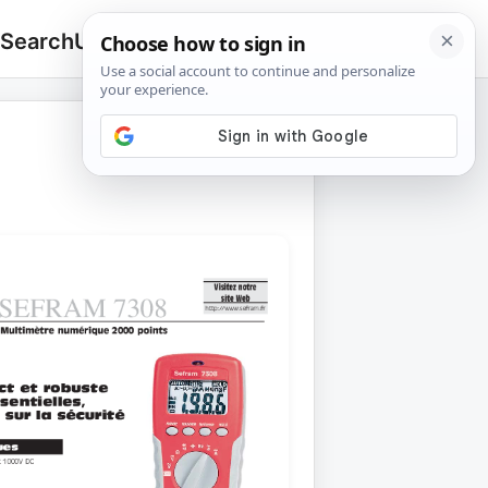
 Search
Upload
🔍
Search
for: