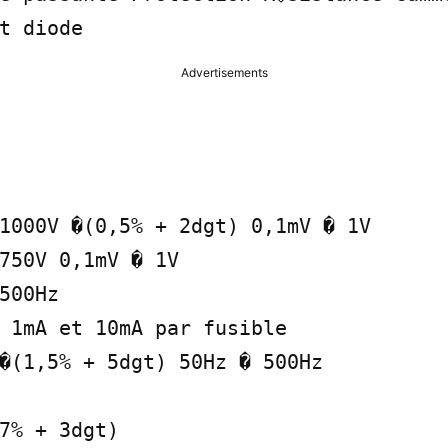
t diode
Advertisements
1000V �(0,5% + 2dgt) 0,1mV � 1V

750V 0,1mV � 1V

500Hz

 1mA et 10mA par fusible

�(1,5% + 5dgt) 50Hz � 500Hz

7% + 3dgt)
