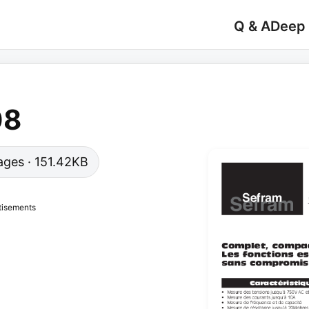
Q & A
Deep
08
pages · 151.42KB
tisements