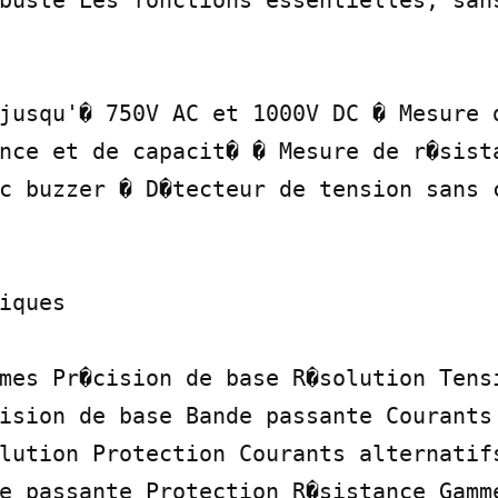
buste Les fonctions essentielles, sans
jusqu'� 750V AC et 1000V DC � Mesure d
nce et de capacit� � Mesure de r�sista
c buzzer � D�tecteur de tension sans c
iques

mes Pr�cision de base R�solution Tensi
ision de base Bande passante Courants 
lution Protection Courants alternatifs
e passante Protection R�sistance Gamme