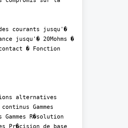
 compromis sur la 
es courants jusqu'� 
nce jusqu'� 20Mohms � 
ontact � Fonction 
ons alternatives 
continus Gammes 
 Gammes R�solution 
s Pr�cision de base 