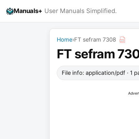
Skip
Manuals+
User Manuals Simplified.
to
content
Home
›
FT sefram 7308
FT sefram 73
File info: application/pdf · 1 
Adver