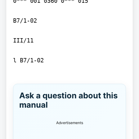
0*** 001 0360 0*** 015

B7/1-02

III/11

l B7/1-02

Ask a question about this
manual
Advertisements