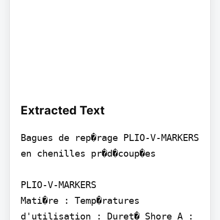
Extracted Text
Bagues de rep�rage PLIO-V-MARKERS

en chenilles pr�d�coup�es

PLIO-V-MARKERS

Mati�re : Temp�ratures 
d'utilisation : Duret� Shore A : 