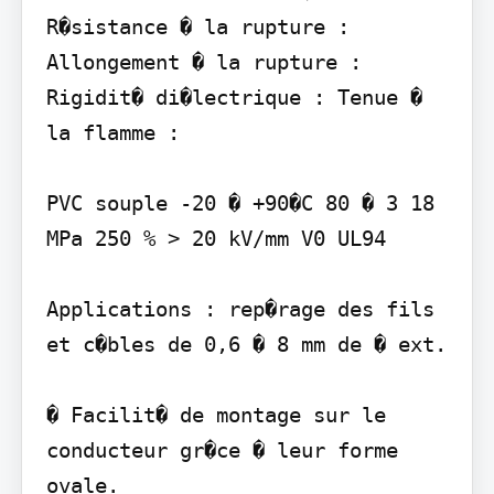
R�sistance � la rupture : 
Allongement � la rupture : 
Rigidit� di�lectrique : Tenue � 
la flamme :

PVC souple -20 � +90�C 80 � 3 18 
MPa 250 % > 20 kV/mm V0 UL94

Applications : rep�rage des fils 
et c�bles de 0,6 � 8 mm de � ext.

� Facilit� de montage sur le 
conducteur gr�ce � leur forme 
ovale.
