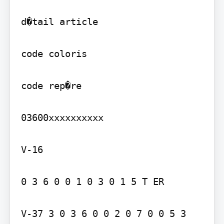
d�tail article

code coloris

code rep�re

03600xxxxxxxxxx

V-16

0 3 6 0 0 1 0 3 0 1 5 T ER

V-37 3 0 3 6 0 0 2 0 7 0 0 5 3