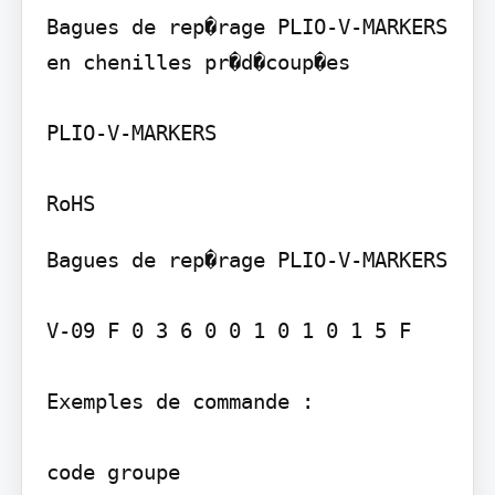
Bagues de rep�rage PLIO-V-MARKERS

en chenilles pr�d�coup�es

PLIO-V-MARKERS

Bagues de rep�rage PLIO-V-MARKERS

V-09 F 0 3 6 0 0 1 0 1 0 1 5 F

Exemples de commande :

code groupe
