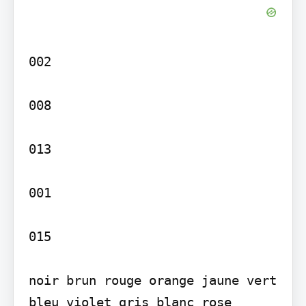
002

008

013

001

015

noir brun rouge orange jaune vert 
bleu violet gris blanc rose
