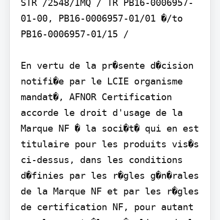
STR /2548/IMQ / TR PB16-0006957-
01-00, PB16-0006957-01/01 �/to 
PB16-0006957-01/15 /

En vertu de la pr�sente d�cision 
notifi�e par le LCIE organisme 
mandat�, AFNOR Certification 
accorde le droit d'usage de la 
Marque NF � la soci�t� qui en est 
titulaire pour les produits vis�s 
ci-dessus, dans les conditions 
d�finies par les r�gles g�n�rales 
de la Marque NF et par les r�gles 
de certification NF, pour autant 