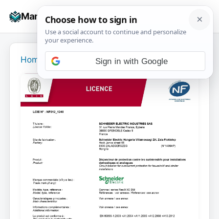
Skip
☰
Manuals+
to
To
content
na
Home
›
Sign in with Google