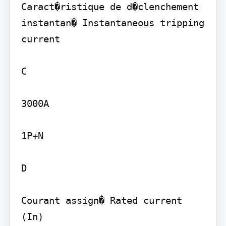
Caract�ristique de d�clenchement 
instantan� Instantaneous tripping 
current

C

3000A

1P+N

D

Courant assign� Rated current 
(In)