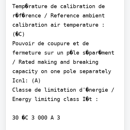
Temp�rature de calibration de 
r�f�rence / Reference ambient 
calibration air temperature : 
(�C)

Pouvoir de coupure et de 
fermeture sur un p�le s�par�ment 
/ Rated making and breaking 
capacity on one pole separately 
Icn1: (A)

Classe de limitation d'�nergie / 
Energy limiting class I�t :

30 �C 3 000 A 3
