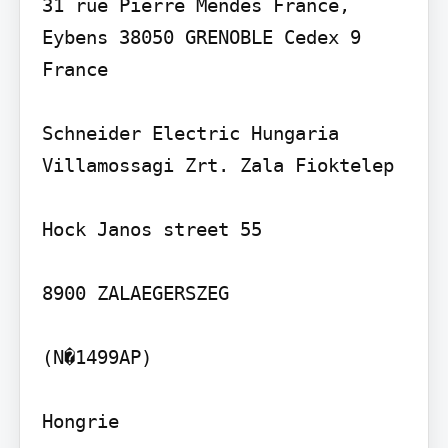
31 rue Pierre Mendes France, 
Eybens 38050 GRENOBLE Cedex 9 
France

Schneider Electric Hungaria 
Villamossagi Zrt. Zala Fioktelep

Hock Janos street 55

8900 ZALAEGERSZEG

(N�1499AP)

Hongrie
