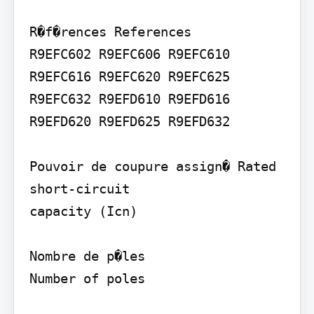
R�f�rences References

R9EFC602 R9EFC606 R9EFC610 
R9EFC616 R9EFC620 R9EFC625 
R9EFC632 R9EFD610 R9EFD616 
R9EFD620 R9EFD625 R9EFD632

Pouvoir de coupure assign� Rated 
short-circuit

capacity (Icn)

Nombre de p�les

Number of poles
